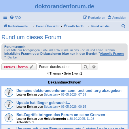
doktorandenforum.de
FAQ
Registrieren
Anmelden
S
Redaktioneller Teil
Foren-Übersicht
Öffentlicher Bereich
Rund um dieses Forum
u
Rund um dieses Forum
c
Forumsregeln
h
Hier bitte nur Anregungen, Lob und Kritik rund um das Forum und seine Technik.
Inhaltliche Fragen oder Diskussionen bitte nur in den Bereich "
Aktuelle Fragen
e
"
. Danke.
Suche
Erweiterte Suche
Neues Thema
4 Themen • Seite
1
von
1
Bekanntmachungen
Domains doktorandenforum.com, .net und .org abzugeben
Letzter Beitrag von
Sebastian
«
06.05.2026, 07:39
Update hat länger gebraucht...
Letzter Beitrag von
Sebastian
«
03.05.2026, 00:15
Bot-Zugriffe bringen das Forum an seine Grenzen
Letzter Beitrag von
Heidelbergerin
«
30.10.2025, 11:03
Antworten:
1
Umgang mit alten Benutzeraccounts (Letzter Login vor mehr