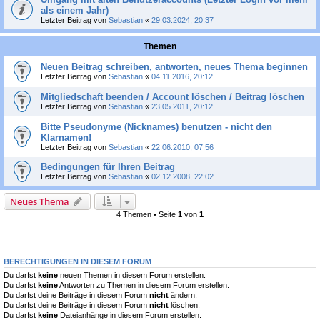
als einem Jahr)
Letzter Beitrag von
Sebastian
«
29.03.2024, 20:37
Themen
Neuen Beitrag schreiben, antworten, neues Thema beginnen
Letzter Beitrag von
Sebastian
«
04.11.2016, 20:12
Mitgliedschaft beenden / Account löschen / Beitrag löschen
Letzter Beitrag von
Sebastian
«
23.05.2011, 20:12
Bitte Pseudonyme (Nicknames) benutzen - nicht den
Klarnamen!
Letzter Beitrag von
Sebastian
«
22.06.2010, 07:56
Bedingungen für Ihren Beitrag
Letzter Beitrag von
Sebastian
«
02.12.2008, 22:02
Neues Thema
4 Themen • Seite
1
von
1
BERECHTIGUNGEN IN DIESEM FORUM
Du darfst
keine
neuen Themen in diesem Forum erstellen.
Du darfst
keine
Antworten zu Themen in diesem Forum erstellen.
Du darfst deine Beiträge in diesem Forum
nicht
ändern.
Du darfst deine Beiträge in diesem Forum
nicht
löschen.
Du darfst
keine
Dateianhänge in diesem Forum erstellen.