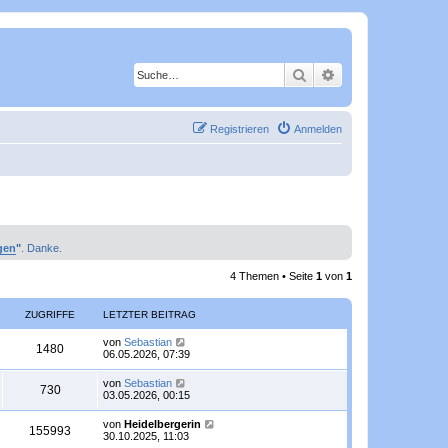
Suche
Erweiterte Suche
Registrieren
Anmelden
gen
"
. Danke.
4 Themen • Seite
1
von
1
ZUGRIFFE
LETZTER BEITRAG
L
von
Sebastian
Z
1480
e
06.05.2026, 07:39
t
u
z
L
von
Sebastian
Z
730
t
e
03.05.2026, 00:15
g
e
t
r
u
z
L
von
Heidelbergerin
r
B
Z
155993
t
e
30.10.2025, 11:03
e
g
e
t