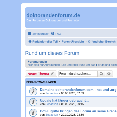
doktorandenforum.de
Das Forum zu Doktorarbeit und Promotion
Schnellzugriff
FAQ
Redaktioneller Teil
Foren-Übersicht
Öffentlicher Bereich
Rund um dieses Forum
Forumsregeln
Hier bitte nur Anregungen, Lob und Kritik rund um das Forum und sein
Suche
Erw
Neues Thema
BEKANNTMACHUNGEN
Domains doktorandenforum.com, .net und .or
von
Sebastian
»
06.05.2026, 07:39
Update hat länger gebraucht...
von
Sebastian
»
03.05.2026, 00:15
Bot-Zugriffe bringen das Forum an seine Grenz
von
Sebastian
»
29.10.2025, 23:56