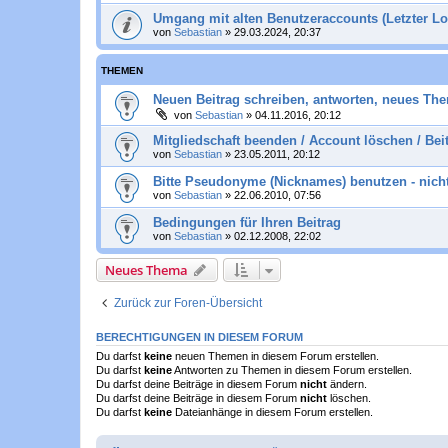
Umgang mit alten Benutzeraccounts (Letzter Lo
von
Sebastian
»
29.03.2024, 20:37
THEMEN
Neuen Beitrag schreiben, antworten, neues Th
von
Sebastian
»
04.11.2016, 20:12
Mitgliedschaft beenden / Account löschen / Bei
von
Sebastian
»
23.05.2011, 20:12
Bitte Pseudonyme (Nicknames) benutzen - nich
von
Sebastian
»
22.06.2010, 07:56
Bedingungen für Ihren Beitrag
von
Sebastian
»
02.12.2008, 22:02
Neues Thema
Zurück zur Foren-Übersicht
BERECHTIGUNGEN IN DIESEM FORUM
Du darfst
keine
neuen Themen in diesem Forum erstellen.
Du darfst
keine
Antworten zu Themen in diesem Forum erstellen.
Du darfst deine Beiträge in diesem Forum
nicht
ändern.
Du darfst deine Beiträge in diesem Forum
nicht
löschen.
Du darfst
keine
Dateianhänge in diesem Forum erstellen.