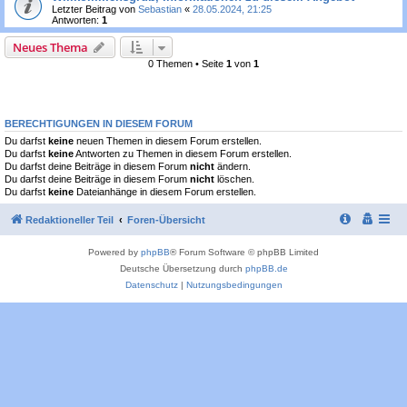
Letzter Beitrag von
Sebastian
«
28.05.2024, 21:25
Antworten:
1
Neues Thema
0 Themen • Seite
1
von
1
BERECHTIGUNGEN IN DIESEM FORUM
Du darfst
keine
neuen Themen in diesem Forum erstellen.
Du darfst
keine
Antworten zu Themen in diesem Forum erstellen.
Du darfst deine Beiträge in diesem Forum
nicht
ändern.
Du darfst deine Beiträge in diesem Forum
nicht
löschen.
Du darfst
keine
Dateianhänge in diesem Forum erstellen.
Redaktioneller Teil
Foren-Übersicht
Powered by
phpBB
® Forum Software © phpBB Limited
Deutsche Übersetzung durch
phpBB.de
Datenschutz
|
Nutzungsbedingungen