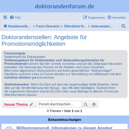
doktorandenforum.de
FAQ
Registrieren
Anmelden
S
Redaktioneller Teil
Foren-Übersicht
Öffentlicher Bereich
Doktorandenstellen: Angebote für Promotionsmöglichkeiten
u
Doktorandenstellen: Angebote für
c
Promotionsmöglichkeiten
h
Forumsregeln
e
Stellenmarkt für Doktoranden.
Stellenangebote für Doktoranden und Veranstaltungshinweise für
Promovierende
können Sie hier schnell, kostenlos und auf die Zielgruppe fokussiert
einstellen. Die Nutzung des Forums ist für Anbieter und Leser kostenlos.
Bitte keine allgemeinen Diskussionen und keine gewerblichen "Kleinanzeigen".
Sämtliche externen Links im Forum werden zur Vermeidung von Mißbrauch mit dem
nofollow-Attribut
gekennzeichnet.
Stellenbewerber
: Wenn Du Dich auf eine hier angekündigte Stelle bewirbst, nimm
bitte auf die Veröffentlichung hier Bezug - das hilft allen Beteiligten. Dankeschön!
Als registrierter Benutzer kannst Du Dich über neue Beiträge in diesem Forum per
Mail informieren lassen.
Suche
Erweiterte Suche
Neues Thema
0 Themen • Seite
1
von
1
Bekanntmachungen
Willkommensgruß, Informationen zu diesem Angebot