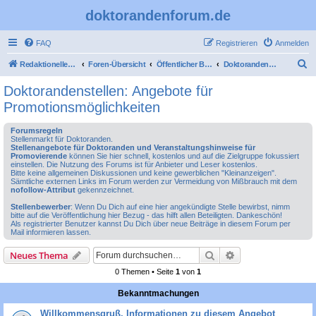
doktorandenforum.de
FAQ
Registrieren
Anmelden
S
Redaktioneller Teil
Foren-Übersicht
Öffentlicher Bereich
Doktorandenstellen: Angebote für Promotionsmöglichkeiten
u
Doktorandenstellen: Angebote für
c
Promotionsmöglichkeiten
h
Forumsregeln
e
Stellenmarkt für Doktoranden.
Stellenangebote für Doktoranden und Veranstaltungshinweise für
Promovierende
können Sie hier schnell, kostenlos und auf die Zielgruppe fokussiert
einstellen. Die Nutzung des Forums ist für Anbieter und Leser kostenlos.
Bitte keine allgemeinen Diskussionen und keine gewerblichen "Kleinanzeigen".
Sämtliche externen Links im Forum werden zur Vermeidung von Mißbrauch mit dem
nofollow-Attribut
gekennzeichnet.
Stellenbewerber
: Wenn Du Dich auf eine hier angekündigte Stelle bewirbst, nimm
bitte auf die Veröffentlichung hier Bezug - das hilft allen Beteiligten. Dankeschön!
Als registrierter Benutzer kannst Du Dich über neue Beiträge in diesem Forum per
Mail informieren lassen.
Suche
Erweiterte Suche
Neues Thema
0 Themen • Seite
1
von
1
Bekanntmachungen
Willkommensgruß, Informationen zu diesem Angebot