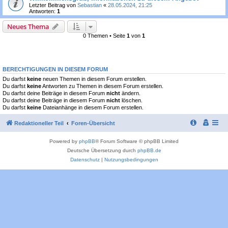
Letzter Beitrag von
Sebastian
«
28.05.2024, 21:25
Antworten:
1
Neues Thema
0 Themen • Seite
1
von
1
BERECHTIGUNGEN IN DIESEM FORUM
Du darfst
keine
neuen Themen in diesem Forum erstellen.
Du darfst
keine
Antworten zu Themen in diesem Forum erstellen.
Du darfst deine Beiträge in diesem Forum
nicht
ändern.
Du darfst deine Beiträge in diesem Forum
nicht
löschen.
Du darfst
keine
Dateianhänge in diesem Forum erstellen.
Redaktioneller Teil
Foren-Übersicht
Powered by
phpBB
® Forum Software © phpBB Limited
Deutsche Übersetzung durch
phpBB.de
Datenschutz
|
Nutzungsbedingungen