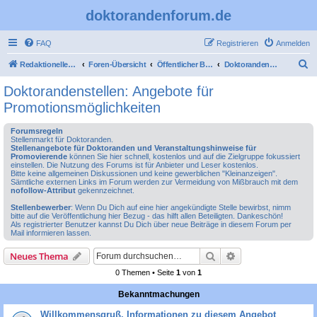
doktorandenforum.de
FAQ
Registrieren
Anmelden
S
Redaktioneller Teil
Foren-Übersicht
Öffentlicher Bereich
Doktorandenstellen: Angebote für Promotionsmöglichkeiten
u
Doktorandenstellen: Angebote für
c
Promotionsmöglichkeiten
h
Forumsregeln
e
Stellenmarkt für Doktoranden.
Stellenangebote für Doktoranden und Veranstaltungshinweise für
Promovierende
können Sie hier schnell, kostenlos und auf die Zielgruppe fokussiert
einstellen. Die Nutzung des Forums ist für Anbieter und Leser kostenlos.
Bitte keine allgemeinen Diskussionen und keine gewerblichen "Kleinanzeigen".
Sämtliche externen Links im Forum werden zur Vermeidung von Mißbrauch mit dem
nofollow-Attribut
gekennzeichnet.
Stellenbewerber
: Wenn Du Dich auf eine hier angekündigte Stelle bewirbst, nimm
bitte auf die Veröffentlichung hier Bezug - das hilft allen Beteiligten. Dankeschön!
Als registrierter Benutzer kannst Du Dich über neue Beiträge in diesem Forum per
Mail informieren lassen.
Suche
Erweiterte Suche
Neues Thema
0 Themen • Seite
1
von
1
Bekanntmachungen
Willkommensgruß, Informationen zu diesem Angebot