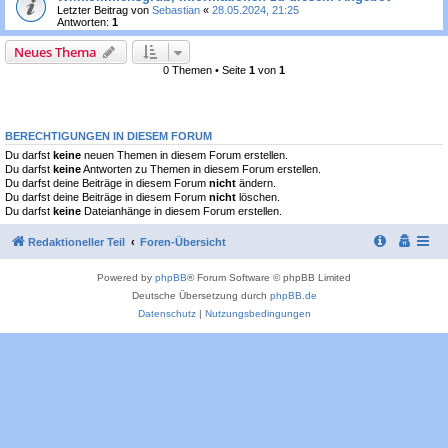
Letzter Beitrag von
Sebastian
«
28.05.2024, 21:25
Antworten:
1
Neues Thema
0 Themen • Seite
1
von
1
BERECHTIGUNGEN IN DIESEM FORUM
Du darfst
keine
neuen Themen in diesem Forum erstellen.
Du darfst
keine
Antworten zu Themen in diesem Forum erstellen.
Du darfst deine Beiträge in diesem Forum
nicht
ändern.
Du darfst deine Beiträge in diesem Forum
nicht
löschen.
Du darfst
keine
Dateianhänge in diesem Forum erstellen.
Redaktioneller Teil
Foren-Übersicht
Powered by
phpBB
® Forum Software © phpBB Limited
Deutsche Übersetzung durch
phpBB.de
Datenschutz
|
Nutzungsbedingungen