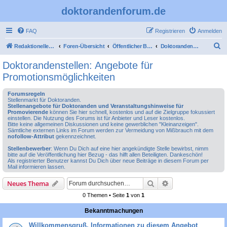
doktorandenforum.de
FAQ
Registrieren
Anmelden
S
Redaktioneller Teil
Foren-Übersicht
Öffentlicher Bereich
Doktorandenstellen: Angebote für Promotionsmöglichkeiten
u
Doktorandenstellen: Angebote für
c
Promotionsmöglichkeiten
h
Forumsregeln
e
Stellenmarkt für Doktoranden.
Stellenangebote für Doktoranden und Veranstaltungshinweise für
Promovierende
können Sie hier schnell, kostenlos und auf die Zielgruppe fokussiert
einstellen. Die Nutzung des Forums ist für Anbieter und Leser kostenlos.
Bitte keine allgemeinen Diskussionen und keine gewerblichen "Kleinanzeigen".
Sämtliche externen Links im Forum werden zur Vermeidung von Mißbrauch mit dem
nofollow-Attribut
gekennzeichnet.
Stellenbewerber
: Wenn Du Dich auf eine hier angekündigte Stelle bewirbst, nimm
bitte auf die Veröffentlichung hier Bezug - das hilft allen Beteiligten. Dankeschön!
Als registrierter Benutzer kannst Du Dich über neue Beiträge in diesem Forum per
Mail informieren lassen.
Suche
Erweiterte Suche
Neues Thema
0 Themen • Seite
1
von
1
Bekanntmachungen
Willkommensgruß, Informationen zu diesem Angebot