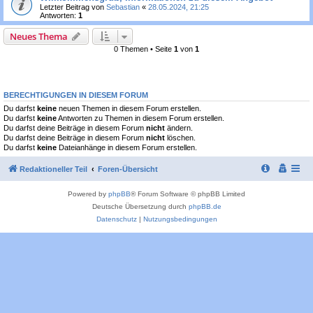
Letzter Beitrag von
Sebastian
«
28.05.2024, 21:25
Antworten:
1
Neues Thema
0 Themen • Seite
1
von
1
BERECHTIGUNGEN IN DIESEM FORUM
Du darfst
keine
neuen Themen in diesem Forum erstellen.
Du darfst
keine
Antworten zu Themen in diesem Forum erstellen.
Du darfst deine Beiträge in diesem Forum
nicht
ändern.
Du darfst deine Beiträge in diesem Forum
nicht
löschen.
Du darfst
keine
Dateianhänge in diesem Forum erstellen.
Redaktioneller Teil
Foren-Übersicht
Powered by
phpBB
® Forum Software © phpBB Limited
Deutsche Übersetzung durch
phpBB.de
Datenschutz
|
Nutzungsbedingungen