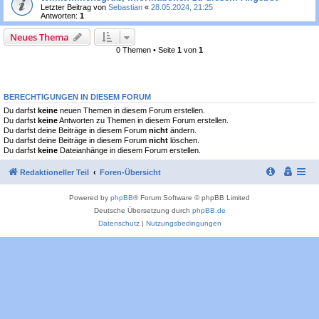
Letzter Beitrag von
Sebastian
«
28.05.2024, 21:25
Antworten:
1
Neues Thema
0 Themen • Seite
1
von
1
BERECHTIGUNGEN IN DIESEM FORUM
Du darfst
keine
neuen Themen in diesem Forum erstellen.
Du darfst
keine
Antworten zu Themen in diesem Forum erstellen.
Du darfst deine Beiträge in diesem Forum
nicht
ändern.
Du darfst deine Beiträge in diesem Forum
nicht
löschen.
Du darfst
keine
Dateianhänge in diesem Forum erstellen.
Redaktioneller Teil
Foren-Übersicht
Powered by
phpBB
® Forum Software © phpBB Limited
Deutsche Übersetzung durch
phpBB.de
Datenschutz
|
Nutzungsbedingungen