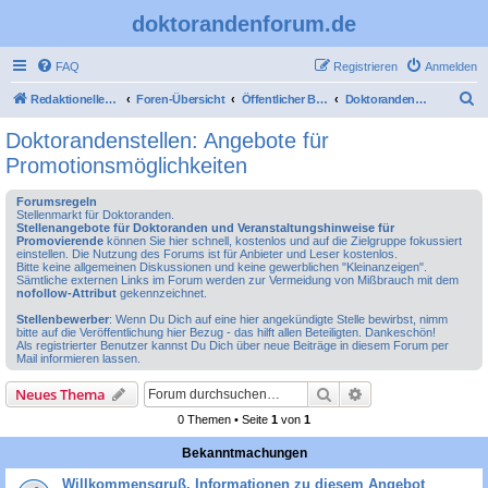
doktorandenforum.de
FAQ
Registrieren
Anmelden
S
Redaktioneller Teil
Foren-Übersicht
Öffentlicher Bereich
Doktorandenstellen: Angebote für Promotionsmöglichkeiten
u
Doktorandenstellen: Angebote für
c
Promotionsmöglichkeiten
h
Forumsregeln
e
Stellenmarkt für Doktoranden.
Stellenangebote für Doktoranden und Veranstaltungshinweise für
Promovierende
können Sie hier schnell, kostenlos und auf die Zielgruppe fokussiert
einstellen. Die Nutzung des Forums ist für Anbieter und Leser kostenlos.
Bitte keine allgemeinen Diskussionen und keine gewerblichen "Kleinanzeigen".
Sämtliche externen Links im Forum werden zur Vermeidung von Mißbrauch mit dem
nofollow-Attribut
gekennzeichnet.
Stellenbewerber
: Wenn Du Dich auf eine hier angekündigte Stelle bewirbst, nimm
bitte auf die Veröffentlichung hier Bezug - das hilft allen Beteiligten. Dankeschön!
Als registrierter Benutzer kannst Du Dich über neue Beiträge in diesem Forum per
Mail informieren lassen.
Suche
Erweiterte Suche
Neues Thema
0 Themen • Seite
1
von
1
Bekanntmachungen
Willkommensgruß, Informationen zu diesem Angebot