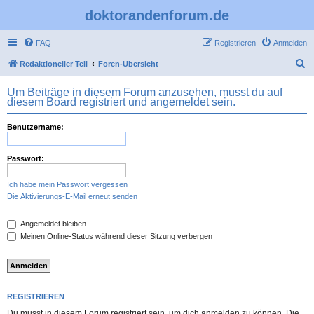
doktorandenforum.de
FAQ
Registrieren
Anmelden
S
Redaktioneller Teil
Foren-Übersicht
u
Um Beiträge in diesem Forum anzusehen, musst du auf
c
diesem Board registriert und angemeldet sein.
h
Benutzername:
e
Passwort:
Ich habe mein Passwort vergessen
Die Aktivierungs-E-Mail erneut senden
Angemeldet bleiben
Meinen Online-Status während dieser Sitzung verbergen
REGISTRIEREN
Du musst in diesem Forum registriert sein, um dich anmelden zu können. Die