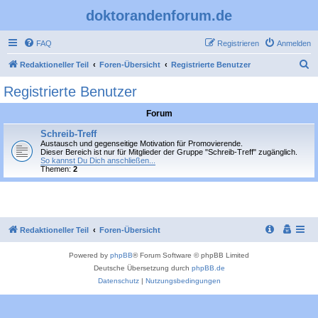
doktorandenforum.de
FAQ
Registrieren
Anmelden
S
Redaktioneller Teil
Foren-Übersicht
Registrierte Benutzer
u
Registrierte Benutzer
c
Forum
h
e
Schreib-Treff
Austausch und gegenseitige Motivation für Promovierende.
Dieser Bereich ist nur für Mitglieder der Gruppe "Schreib-Treff" zugänglich.
So kannst Du Dich anschließen...
Themen:
2
Redaktioneller Teil
Foren-Übersicht
Powered by
phpBB
® Forum Software © phpBB Limited
Deutsche Übersetzung durch
phpBB.de
Datenschutz
|
Nutzungsbedingungen