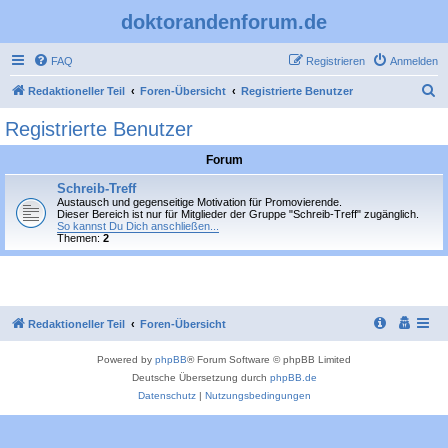
doktorandenforum.de
FAQ
Registrieren
Anmelden
S
Redaktioneller Teil
Foren-Übersicht
Registrierte Benutzer
u
Registrierte Benutzer
c
Forum
h
e
Schreib-Treff
Austausch und gegenseitige Motivation für Promovierende.
Dieser Bereich ist nur für Mitglieder der Gruppe "Schreib-Treff" zugänglich.
So kannst Du Dich anschließen...
Themen:
2
Redaktioneller Teil
Foren-Übersicht
Powered by
phpBB
® Forum Software © phpBB Limited
Deutsche Übersetzung durch
phpBB.de
Datenschutz
|
Nutzungsbedingungen