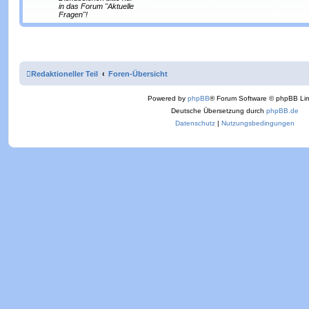
i
e
r
in das Forum "Aktuelle
t
Fragen"!
r
n
ä
a
g
g
e
Redaktioneller Teil
Foren-Übersicht
Powered by
phpBB
® Forum Software © phpBB Lim
Deutsche Übersetzung durch
phpBB.de
Datenschutz
|
Nutzungsbedingungen