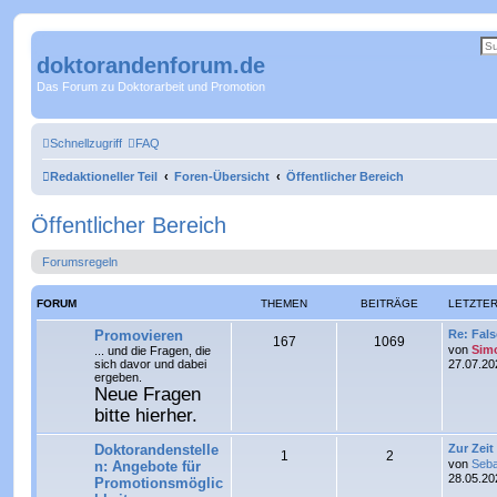
doktorandenforum.de
Das Forum zu Doktorarbeit und Promotion
Schnellzugriff
FAQ
Redaktioneller Teil
Foren-Übersicht
Öffentlicher Bereich
Öffentlicher Bereich
Forumsregeln
FORUM
THEMEN
BEITRÄGE
LETZTER
L
Promovieren
Re: Fal
T
B
167
1069
e
von
Sim
... und die Fragen, die
t
sich davor und dabei
27.07.20
h
e
z
ergeben.
t
Neue Fragen
e
i
e
bitte hierher.
r
m
t
B
e
L
Doktorandenstelle
Zur Zei
i
T
B
1
e
2
r
e
von
Seba
n: Angebote für
t
t
28.05.20
r
Promotionsmöglic
h
e
n
ä
z
a