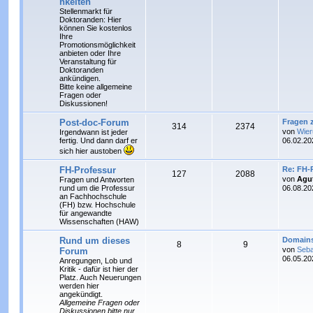
hkeiten
t
g
e
i
g
e
Stellenmarkt für
r
Doktoranden: Hier
m
t
B
können Sie
kostenlos
e
e
Ihre
i
Promotionsmöglichkeit
e
r
t
anbieten oder Ihre
r
Veranstaltung für
n
ä
a
Doktoranden
g
ankündigen.
g
Bitte keine allgemeine
Fragen oder
e
Diskussionen!
L
Post-doc-Forum
Fragen 
T
B
314
2374
e
von
Wier
Irgendwann ist jeder
t
fertig. Und dann darf er
06.02.20
h
e
z
sich hier austoben
t
e
i
e
L
FH-Professur
Re: FH-
r
T
B
127
2088
e
von
Agu
Fragen und Antworten
m
t
B
t
rund um die Professur
e
06.08.20
h
e
z
an Fachhochschule
i
e
r
t
(FH) bzw. Hochschule
t
e
i
e
für angewandte
r
n
ä
r
Wissenschaften (HAW)
a
m
t
B
g
g
e
L
Rund um dieses
Domain
T
B
8
9
i
e
r
e
von
Seba
Forum
e
t
t
06.05.20
Anregungen, Lob und
r
h
e
n
ä
z
Kritik - dafür ist hier der
a
t
Platz. Auch Neuerungen
g
e
i
e
g
werden hier
r
angekündigt.
m
t
B
e
Allgemeine Fragen oder
e
Diskussionen bitte nur