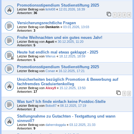
Promotionsstipendium Studienstiftung 2025
Letzter Beitrag von
lisfel08
«
12.01.2026, 16:39
Antworten:
36
1
2
3
4
Versicherungsrechtliche Fragen
Letzter Beitrag von
Denkerin
«
03.01.2026, 13:03
Antworten:
3
Frohe Weihnachten und ein gutes neues Jahr!
Letzter Beitrag von
Aguti
«
30.12.2025, 11:20
Antworten:
5
Heute hat endlich mal etwas geklappt - 2025
Letzter Beitrag von
Wierus
«
18.12.2025, 18:59
Antworten:
5
Promotionsstipendium Studienstiftung 2025
Letzter Beitrag von
Conan
«
16.12.2025, 17:21
Unsicherheiten bezüglich Promotion & Bewerbung auf
fachfremdes Graduiertenkolleg
Letzter Beitrag von
Alexy9
«
15.12.2025, 13:50
Antworten:
17
1
2
Was tun? Ich finde einfach keine Postdoc-Stelle
Letzter Beitrag von
Bobo87
«
08.12.2025, 17:19
Antworten:
2
Stellungnahme zu Gutachten - Textgattung und wann
sinnvoll?
Letzter Beitrag von
daherrdoggda
«
03.12.2025, 21:33
Antworten:
9