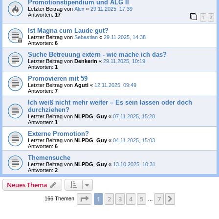
Promotionstipendium und ALG II
Letzter Beitrag von
Alex
«
29.11.2025, 17:39
Antworten:
17
1
2
Ist Magna cum Laude gut?
Letzter Beitrag von
Sebastian
«
29.11.2025, 14:38
Antworten:
6
Suche Betreuung extern - wie mache ich das?
Letzter Beitrag von
Denkerin
«
29.11.2025, 10:19
Antworten:
1
Promovieren mit 59
Letzter Beitrag von
Aguti
«
12.11.2025, 09:49
Antworten:
7
Ich weiß nicht mehr weiter – Es sein lassen oder doch
durchziehen?
Letzter Beitrag von
NLPDG_Guy
«
07.11.2025, 15:28
Antworten:
1
Externe Promotion?
Letzter Beitrag von
NLPDG_Guy
«
04.11.2025, 15:03
Antworten:
6
Themensuche
Letzter Beitrag von
NLPDG_Guy
«
13.10.2025, 10:31
Antworten:
2
Neues Thema
Seite
1
von
7
1
2
3
4
5
7
Nächste
166 Themen
…