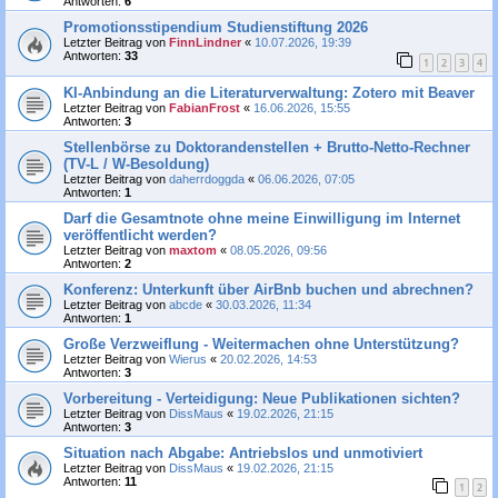
Antworten:
6
Promotionsstipendium Studienstiftung 2026
Letzter Beitrag von
FinnLindner
«
10.07.2026, 19:39
Antworten:
33
1
2
3
4
KI-Anbindung an die Literaturverwaltung: Zotero mit Beaver
Letzter Beitrag von
FabianFrost
«
16.06.2026, 15:55
Antworten:
3
Stellenbörse zu Doktorandenstellen + Brutto-Netto-Rechner
(TV-L / W-Besoldung)
Letzter Beitrag von
daherrdoggda
«
06.06.2026, 07:05
Antworten:
1
Darf die Gesamtnote ohne meine Einwilligung im Internet
veröffentlicht werden?
Letzter Beitrag von
maxtom
«
08.05.2026, 09:56
Antworten:
2
Konferenz: Unterkunft über AirBnb buchen und abrechnen?
Letzter Beitrag von
abcde
«
30.03.2026, 11:34
Antworten:
1
Große Verzweiflung - Weitermachen ohne Unterstützung?
Letzter Beitrag von
Wierus
«
20.02.2026, 14:53
Antworten:
3
Vorbereitung - Verteidigung: Neue Publikationen sichten?
Letzter Beitrag von
DissMaus
«
19.02.2026, 21:15
Antworten:
3
Situation nach Abgabe: Antriebslos und unmotiviert
Letzter Beitrag von
DissMaus
«
19.02.2026, 21:15
Antworten:
11
1
2