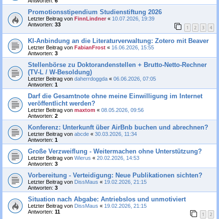
Antworten:
6
Promotionsstipendium Studienstiftung 2026
Letzter Beitrag von
FinnLindner
«
10.07.2026, 19:39
Antworten:
33
1
2
3
4
KI-Anbindung an die Literaturverwaltung: Zotero mit Beaver
Letzter Beitrag von
FabianFrost
«
16.06.2026, 15:55
Antworten:
3
Stellenbörse zu Doktorandenstellen + Brutto-Netto-Rechner
(TV-L / W-Besoldung)
Letzter Beitrag von
daherrdoggda
«
06.06.2026, 07:05
Antworten:
1
Darf die Gesamtnote ohne meine Einwilligung im Internet
veröffentlicht werden?
Letzter Beitrag von
maxtom
«
08.05.2026, 09:56
Antworten:
2
Konferenz: Unterkunft über AirBnb buchen und abrechnen?
Letzter Beitrag von
abcde
«
30.03.2026, 11:34
Antworten:
1
Große Verzweiflung - Weitermachen ohne Unterstützung?
Letzter Beitrag von
Wierus
«
20.02.2026, 14:53
Antworten:
3
Vorbereitung - Verteidigung: Neue Publikationen sichten?
Letzter Beitrag von
DissMaus
«
19.02.2026, 21:15
Antworten:
3
Situation nach Abgabe: Antriebslos und unmotiviert
Letzter Beitrag von
DissMaus
«
19.02.2026, 21:15
Antworten:
11
1
2