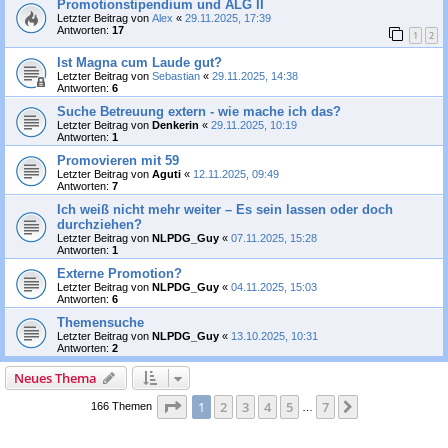
Promotionstipendium und ALG II
Letzter Beitrag von
Alex
«
29.11.2025, 17:39
Antworten:
17
1
2
Ist Magna cum Laude gut?
Letzter Beitrag von
Sebastian
«
29.11.2025, 14:38
Antworten:
6
Suche Betreuung extern - wie mache ich das?
Letzter Beitrag von
Denkerin
«
29.11.2025, 10:19
Antworten:
1
Promovieren mit 59
Letzter Beitrag von
Aguti
«
12.11.2025, 09:49
Antworten:
7
Ich weiß nicht mehr weiter – Es sein lassen oder doch
durchziehen?
Letzter Beitrag von
NLPDG_Guy
«
07.11.2025, 15:28
Antworten:
1
Externe Promotion?
Letzter Beitrag von
NLPDG_Guy
«
04.11.2025, 15:03
Antworten:
6
Themensuche
Letzter Beitrag von
NLPDG_Guy
«
13.10.2025, 10:31
Antworten:
2
Neues Thema
Seite
1
von
7
1
2
3
4
5
7
Nächste
166 Themen
…