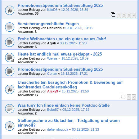
Promotionsstipendium Studienstiftung 2025
Letzter Beitrag von
lisfel08
«
12.01.2026, 16:39
Antworten:
36
1
2
3
4
Versicherungsrechtliche Fragen
Letzter Beitrag von
Denkerin
«
03.01.2026, 13:03
Antworten:
3
Frohe Weihnachten und ein gutes neues Jahr!
Letzter Beitrag von
Aguti
«
30.12.2025, 11:20
Antworten:
5
Heute hat endlich mal etwas geklappt - 2025
Letzter Beitrag von
Wierus
«
18.12.2025, 18:59
Antworten:
5
Promotionsstipendium Studienstiftung 2025
Letzter Beitrag von
Conan
«
16.12.2025, 17:21
Unsicherheiten bezüglich Promotion & Bewerbung auf
fachfremdes Graduiertenkolleg
Letzter Beitrag von
Alexy9
«
15.12.2025, 13:50
Antworten:
17
1
2
Was tun? Ich finde einfach keine Postdoc-Stelle
Letzter Beitrag von
Bobo87
«
08.12.2025, 17:19
Antworten:
2
Stellungnahme zu Gutachten - Textgattung und wann
sinnvoll?
Letzter Beitrag von
daherrdoggda
«
03.12.2025, 21:33
Antworten:
9