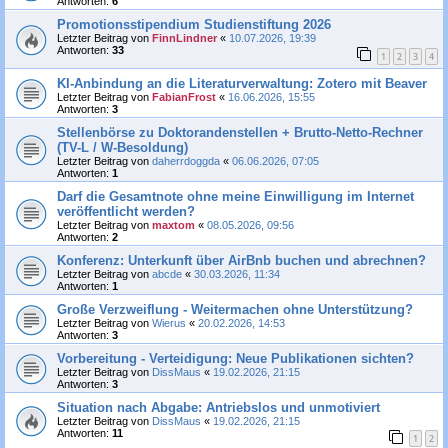
Antworten:
6
Promotionsstipendium Studienstiftung 2026
Letzter Beitrag von
FinnLindner
«
10.07.2026, 19:39
Antworten:
33
1
2
3
4
KI-Anbindung an die Literaturverwaltung: Zotero mit Beaver
Letzter Beitrag von
FabianFrost
«
16.06.2026, 15:55
Antworten:
3
Stellenbörse zu Doktorandenstellen + Brutto-Netto-Rechner
(TV-L / W-Besoldung)
Letzter Beitrag von
daherrdoggda
«
06.06.2026, 07:05
Antworten:
1
Darf die Gesamtnote ohne meine Einwilligung im Internet
veröffentlicht werden?
Letzter Beitrag von
maxtom
«
08.05.2026, 09:56
Antworten:
2
Konferenz: Unterkunft über AirBnb buchen und abrechnen?
Letzter Beitrag von
abcde
«
30.03.2026, 11:34
Antworten:
1
Große Verzweiflung - Weitermachen ohne Unterstützung?
Letzter Beitrag von
Wierus
«
20.02.2026, 14:53
Antworten:
3
Vorbereitung - Verteidigung: Neue Publikationen sichten?
Letzter Beitrag von
DissMaus
«
19.02.2026, 21:15
Antworten:
3
Situation nach Abgabe: Antriebslos und unmotiviert
Letzter Beitrag von
DissMaus
«
19.02.2026, 21:15
Antworten:
11
1
2