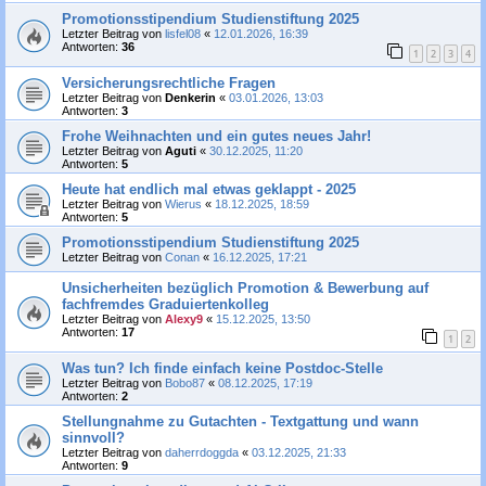
Promotionsstipendium Studienstiftung 2025
Letzter Beitrag von
lisfel08
«
12.01.2026, 16:39
Antworten:
36
1
2
3
4
Versicherungsrechtliche Fragen
Letzter Beitrag von
Denkerin
«
03.01.2026, 13:03
Antworten:
3
Frohe Weihnachten und ein gutes neues Jahr!
Letzter Beitrag von
Aguti
«
30.12.2025, 11:20
Antworten:
5
Heute hat endlich mal etwas geklappt - 2025
Letzter Beitrag von
Wierus
«
18.12.2025, 18:59
Antworten:
5
Promotionsstipendium Studienstiftung 2025
Letzter Beitrag von
Conan
«
16.12.2025, 17:21
Unsicherheiten bezüglich Promotion & Bewerbung auf
fachfremdes Graduiertenkolleg
Letzter Beitrag von
Alexy9
«
15.12.2025, 13:50
Antworten:
17
1
2
Was tun? Ich finde einfach keine Postdoc-Stelle
Letzter Beitrag von
Bobo87
«
08.12.2025, 17:19
Antworten:
2
Stellungnahme zu Gutachten - Textgattung und wann
sinnvoll?
Letzter Beitrag von
daherrdoggda
«
03.12.2025, 21:33
Antworten:
9