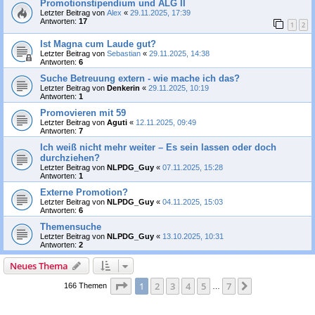
Promotionstipendium und ALG II
Letzter Beitrag von
Alex
«
29.11.2025, 17:39
Antworten:
17
1
2
Ist Magna cum Laude gut?
Letzter Beitrag von
Sebastian
«
29.11.2025, 14:38
Antworten:
6
Suche Betreuung extern - wie mache ich das?
Letzter Beitrag von
Denkerin
«
29.11.2025, 10:19
Antworten:
1
Promovieren mit 59
Letzter Beitrag von
Aguti
«
12.11.2025, 09:49
Antworten:
7
Ich weiß nicht mehr weiter – Es sein lassen oder doch
durchziehen?
Letzter Beitrag von
NLPDG_Guy
«
07.11.2025, 15:28
Antworten:
1
Externe Promotion?
Letzter Beitrag von
NLPDG_Guy
«
04.11.2025, 15:03
Antworten:
6
Themensuche
Letzter Beitrag von
NLPDG_Guy
«
13.10.2025, 10:31
Antworten:
2
Neues Thema
Seite
1
von
7
1
2
3
4
5
7
Nächste
166 Themen
…