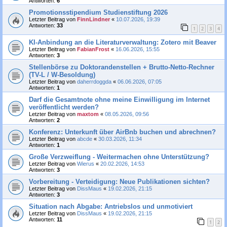
Antworten:
6
Promotionsstipendium Studienstiftung 2026
Letzter Beitrag von
FinnLindner
«
10.07.2026, 19:39
Antworten:
33
1
2
3
4
KI-Anbindung an die Literaturverwaltung: Zotero mit Beaver
Letzter Beitrag von
FabianFrost
«
16.06.2026, 15:55
Antworten:
3
Stellenbörse zu Doktorandenstellen + Brutto-Netto-Rechner
(TV-L / W-Besoldung)
Letzter Beitrag von
daherrdoggda
«
06.06.2026, 07:05
Antworten:
1
Darf die Gesamtnote ohne meine Einwilligung im Internet
veröffentlicht werden?
Letzter Beitrag von
maxtom
«
08.05.2026, 09:56
Antworten:
2
Konferenz: Unterkunft über AirBnb buchen und abrechnen?
Letzter Beitrag von
abcde
«
30.03.2026, 11:34
Antworten:
1
Große Verzweiflung - Weitermachen ohne Unterstützung?
Letzter Beitrag von
Wierus
«
20.02.2026, 14:53
Antworten:
3
Vorbereitung - Verteidigung: Neue Publikationen sichten?
Letzter Beitrag von
DissMaus
«
19.02.2026, 21:15
Antworten:
3
Situation nach Abgabe: Antriebslos und unmotiviert
Letzter Beitrag von
DissMaus
«
19.02.2026, 21:15
Antworten:
11
1
2