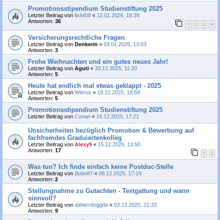
Promotionsstipendium Studienstiftung 2025
Letzter Beitrag von
lisfel08
«
12.01.2026, 16:39
Antworten:
36
1
2
3
4
Versicherungsrechtliche Fragen
Letzter Beitrag von
Denkerin
«
03.01.2026, 13:03
Antworten:
3
Frohe Weihnachten und ein gutes neues Jahr!
Letzter Beitrag von
Aguti
«
30.12.2025, 11:20
Antworten:
5
Heute hat endlich mal etwas geklappt - 2025
Letzter Beitrag von
Wierus
«
18.12.2025, 18:59
Antworten:
5
Promotionsstipendium Studienstiftung 2025
Letzter Beitrag von
Conan
«
16.12.2025, 17:21
Unsicherheiten bezüglich Promotion & Bewerbung auf
fachfremdes Graduiertenkolleg
Letzter Beitrag von
Alexy9
«
15.12.2025, 13:50
Antworten:
17
1
2
Was tun? Ich finde einfach keine Postdoc-Stelle
Letzter Beitrag von
Bobo87
«
08.12.2025, 17:19
Antworten:
2
Stellungnahme zu Gutachten - Textgattung und wann
sinnvoll?
Letzter Beitrag von
daherrdoggda
«
03.12.2025, 21:33
Antworten:
9