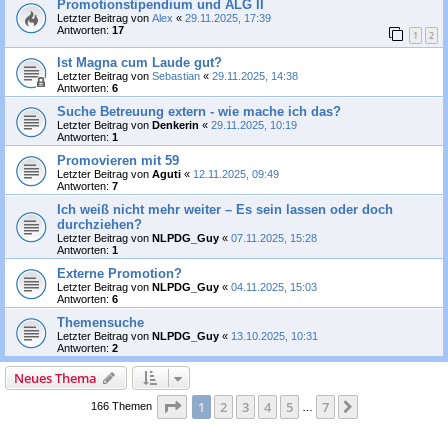
Promotionstipendium und ALG II
Letzter Beitrag von
Alex
«
29.11.2025, 17:39
Antworten:
17
1
2
Ist Magna cum Laude gut?
Letzter Beitrag von
Sebastian
«
29.11.2025, 14:38
Antworten:
6
Suche Betreuung extern - wie mache ich das?
Letzter Beitrag von
Denkerin
«
29.11.2025, 10:19
Antworten:
1
Promovieren mit 59
Letzter Beitrag von
Aguti
«
12.11.2025, 09:49
Antworten:
7
Ich weiß nicht mehr weiter – Es sein lassen oder doch
durchziehen?
Letzter Beitrag von
NLPDG_Guy
«
07.11.2025, 15:28
Antworten:
1
Externe Promotion?
Letzter Beitrag von
NLPDG_Guy
«
04.11.2025, 15:03
Antworten:
6
Themensuche
Letzter Beitrag von
NLPDG_Guy
«
13.10.2025, 10:31
Antworten:
2
Neues Thema
Seite
1
von
7
1
2
3
4
5
7
Nächste
166 Themen
…