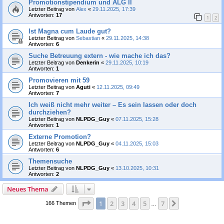
Promotionstipendium und ALG II
Letzter Beitrag von
Alex
«
29.11.2025, 17:39
Antworten:
17
1
2
Ist Magna cum Laude gut?
Letzter Beitrag von
Sebastian
«
29.11.2025, 14:38
Antworten:
6
Suche Betreuung extern - wie mache ich das?
Letzter Beitrag von
Denkerin
«
29.11.2025, 10:19
Antworten:
1
Promovieren mit 59
Letzter Beitrag von
Aguti
«
12.11.2025, 09:49
Antworten:
7
Ich weiß nicht mehr weiter – Es sein lassen oder doch
durchziehen?
Letzter Beitrag von
NLPDG_Guy
«
07.11.2025, 15:28
Antworten:
1
Externe Promotion?
Letzter Beitrag von
NLPDG_Guy
«
04.11.2025, 15:03
Antworten:
6
Themensuche
Letzter Beitrag von
NLPDG_Guy
«
13.10.2025, 10:31
Antworten:
2
Neues Thema
Seite
1
von
7
1
2
3
4
5
7
Nächste
166 Themen
…