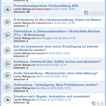
Antworten:
6
Promotionsstipendium Studienstiftung 2026
Letzter Beitrag von
FinnLindner
«
10.07.2026, 19:39
Antworten:
33
1
2
3
4
KI-Anbindung an die Literaturverwaltung: Zotero mit Beaver
Letzter Beitrag von
FabianFrost
«
16.06.2026, 15:55
Antworten:
3
Stellenbörse zu Doktorandenstellen + Brutto-Netto-Rechner
(TV-L / W-Besoldung)
Letzter Beitrag von
daherrdoggda
«
06.06.2026, 07:05
Antworten:
1
Darf die Gesamtnote ohne meine Einwilligung im Internet
veröffentlicht werden?
Letzter Beitrag von
maxtom
«
08.05.2026, 09:56
Antworten:
2
Konferenz: Unterkunft über AirBnb buchen und abrechnen?
Letzter Beitrag von
abcde
«
30.03.2026, 11:34
Antworten:
1
Große Verzweiflung - Weitermachen ohne Unterstützung?
Letzter Beitrag von
Wierus
«
20.02.2026, 14:53
Antworten:
3
Vorbereitung - Verteidigung: Neue Publikationen sichten?
Letzter Beitrag von
DissMaus
«
19.02.2026, 21:15
Antworten:
3
Situation nach Abgabe: Antriebslos und unmotiviert
Letzter Beitrag von
DissMaus
«
19.02.2026, 21:15
Antworten:
11
1
2