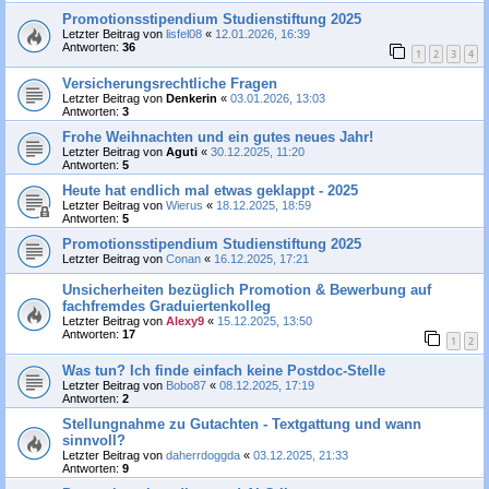
Promotionsstipendium Studienstiftung 2025
Letzter Beitrag von
lisfel08
«
12.01.2026, 16:39
Antworten:
36
1
2
3
4
Versicherungsrechtliche Fragen
Letzter Beitrag von
Denkerin
«
03.01.2026, 13:03
Antworten:
3
Frohe Weihnachten und ein gutes neues Jahr!
Letzter Beitrag von
Aguti
«
30.12.2025, 11:20
Antworten:
5
Heute hat endlich mal etwas geklappt - 2025
Letzter Beitrag von
Wierus
«
18.12.2025, 18:59
Antworten:
5
Promotionsstipendium Studienstiftung 2025
Letzter Beitrag von
Conan
«
16.12.2025, 17:21
Unsicherheiten bezüglich Promotion & Bewerbung auf
fachfremdes Graduiertenkolleg
Letzter Beitrag von
Alexy9
«
15.12.2025, 13:50
Antworten:
17
1
2
Was tun? Ich finde einfach keine Postdoc-Stelle
Letzter Beitrag von
Bobo87
«
08.12.2025, 17:19
Antworten:
2
Stellungnahme zu Gutachten - Textgattung und wann
sinnvoll?
Letzter Beitrag von
daherrdoggda
«
03.12.2025, 21:33
Antworten:
9