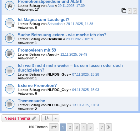
Promotionstipendium und ALG II
Letzter Beitrag von
Alex
«
29.11.2025, 17:39
Antworten:
17
1
2
Ist Magna cum Laude gut?
Letzter Beitrag von
Sebastian
«
29.11.2025, 14:38
Antworten:
6
Suche Betreuung extern - wie mache ich das?
Letzter Beitrag von
Denkerin
«
29.11.2025, 10:19
Antworten:
1
Promovieren mit 59
Letzter Beitrag von
Aguti
«
12.11.2025, 09:49
Antworten:
7
Ich weiß nicht mehr weiter – Es sein lassen oder doch
durchziehen?
Letzter Beitrag von
NLPDG_Guy
«
07.11.2025, 15:28
Antworten:
1
Externe Promotion?
Letzter Beitrag von
NLPDG_Guy
«
04.11.2025, 15:03
Antworten:
6
Themensuche
Letzter Beitrag von
NLPDG_Guy
«
13.10.2025, 10:31
Antworten:
2
Neues Thema
Seite
1
von
7
1
2
3
4
5
7
Nächste
166 Themen
…