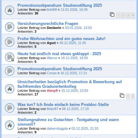
Promotionsstipendium Studienstiftung 2025
Letzter Beitrag von
lisfel08
«
12.01.2026, 16:39
Antworten:
36
1
2
3
4
Versicherungsrechtliche Fragen
Letzter Beitrag von
Denkerin
«
03.01.2026, 13:03
Antworten:
3
Frohe Weihnachten und ein gutes neues Jahr!
Letzter Beitrag von
Aguti
«
30.12.2025, 11:20
Antworten:
5
Heute hat endlich mal etwas geklappt - 2025
Letzter Beitrag von
Wierus
«
18.12.2025, 18:59
Antworten:
5
Promotionsstipendium Studienstiftung 2025
Letzter Beitrag von
Conan
«
16.12.2025, 17:21
Unsicherheiten bezüglich Promotion & Bewerbung auf
fachfremdes Graduiertenkolleg
Letzter Beitrag von
Alexy9
«
15.12.2025, 13:50
Antworten:
17
1
2
Was tun? Ich finde einfach keine Postdoc-Stelle
Letzter Beitrag von
Bobo87
«
08.12.2025, 17:19
Antworten:
2
Stellungnahme zu Gutachten - Textgattung und wann
sinnvoll?
Letzter Beitrag von
daherrdoggda
«
03.12.2025, 21:33
Antworten:
9