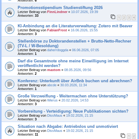
Antworten:
6
Promotionsstipendium Studienstiftung 2026
Letzter Beitrag von
FinnLindner
«
10.07.2026, 19:39
Antworten:
33
1
2
3
4
KI-Anbindung an die Literaturverwaltung: Zotero mit Beaver
Letzter Beitrag von
FabianFrost
«
16.06.2026, 15:55
Antworten:
3
Stellenbörse zu Doktorandenstellen + Brutto-Netto-Rechner
(TV-L / W-Besoldung)
Letzter Beitrag von
daherrdoggda
«
06.06.2026, 07:05
Antworten:
1
Darf die Gesamtnote ohne meine Einwilligung im Internet
veröffentlicht werden?
Letzter Beitrag von
maxtom
«
08.05.2026, 09:56
Antworten:
2
Konferenz: Unterkunft über AirBnb buchen und abrechnen?
Letzter Beitrag von
abcde
«
30.03.2026, 11:34
Antworten:
1
Große Verzweiflung - Weitermachen ohne Unterstützung?
Letzter Beitrag von
Wierus
«
20.02.2026, 14:53
Antworten:
3
Vorbereitung - Verteidigung: Neue Publikationen sichten?
Letzter Beitrag von
DissMaus
«
19.02.2026, 21:15
Antworten:
3
Situation nach Abgabe: Antriebslos und unmotiviert
Letzter Beitrag von
DissMaus
«
19.02.2026, 21:15
Antworten:
11
1
2