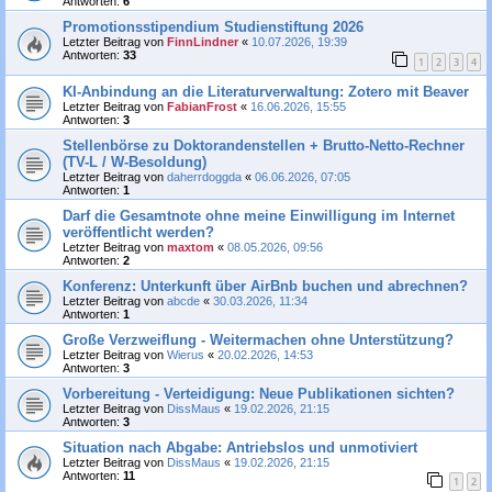
Antworten:
6
Promotionsstipendium Studienstiftung 2026
Letzter Beitrag von
FinnLindner
«
10.07.2026, 19:39
Antworten:
33
1
2
3
4
KI-Anbindung an die Literaturverwaltung: Zotero mit Beaver
Letzter Beitrag von
FabianFrost
«
16.06.2026, 15:55
Antworten:
3
Stellenbörse zu Doktorandenstellen + Brutto-Netto-Rechner
(TV-L / W-Besoldung)
Letzter Beitrag von
daherrdoggda
«
06.06.2026, 07:05
Antworten:
1
Darf die Gesamtnote ohne meine Einwilligung im Internet
veröffentlicht werden?
Letzter Beitrag von
maxtom
«
08.05.2026, 09:56
Antworten:
2
Konferenz: Unterkunft über AirBnb buchen und abrechnen?
Letzter Beitrag von
abcde
«
30.03.2026, 11:34
Antworten:
1
Große Verzweiflung - Weitermachen ohne Unterstützung?
Letzter Beitrag von
Wierus
«
20.02.2026, 14:53
Antworten:
3
Vorbereitung - Verteidigung: Neue Publikationen sichten?
Letzter Beitrag von
DissMaus
«
19.02.2026, 21:15
Antworten:
3
Situation nach Abgabe: Antriebslos und unmotiviert
Letzter Beitrag von
DissMaus
«
19.02.2026, 21:15
Antworten:
11
1
2