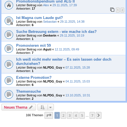
Promotionstipendium und ALG II
Letzter Beitrag von
Alex
«
29.11.2025, 17:39
Antworten:
17
1
2
Ist Magna cum Laude gut?
Letzter Beitrag von
Sebastian
«
29.11.2025, 14:38
Antworten:
6
Suche Betreuung extern - wie mache ich das?
Letzter Beitrag von
Denkerin
«
29.11.2025, 10:19
Antworten:
1
Promovieren mit 59
Letzter Beitrag von
Aguti
«
12.11.2025, 09:49
Antworten:
7
Ich weiß nicht mehr weiter – Es sein lassen oder doch
durchziehen?
Letzter Beitrag von
NLPDG_Guy
«
07.11.2025, 15:28
Antworten:
1
Externe Promotion?
Letzter Beitrag von
NLPDG_Guy
«
04.11.2025, 15:03
Antworten:
6
Themensuche
Letzter Beitrag von
NLPDG_Guy
«
13.10.2025, 10:31
Antworten:
2
Neues Thema
Seite
1
von
7
1
2
3
4
5
7
Nächste
166 Themen
…