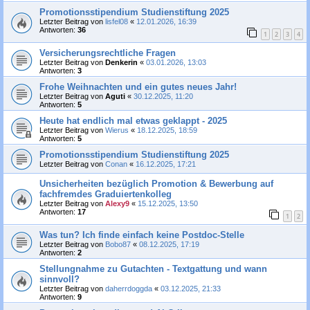
Promotionsstipendium Studienstiftung 2025
Letzter Beitrag von
lisfel08
«
12.01.2026, 16:39
Antworten:
36
1
2
3
4
Versicherungsrechtliche Fragen
Letzter Beitrag von
Denkerin
«
03.01.2026, 13:03
Antworten:
3
Frohe Weihnachten und ein gutes neues Jahr!
Letzter Beitrag von
Aguti
«
30.12.2025, 11:20
Antworten:
5
Heute hat endlich mal etwas geklappt - 2025
Letzter Beitrag von
Wierus
«
18.12.2025, 18:59
Antworten:
5
Promotionsstipendium Studienstiftung 2025
Letzter Beitrag von
Conan
«
16.12.2025, 17:21
Unsicherheiten bezüglich Promotion & Bewerbung auf
fachfremdes Graduiertenkolleg
Letzter Beitrag von
Alexy9
«
15.12.2025, 13:50
Antworten:
17
1
2
Was tun? Ich finde einfach keine Postdoc-Stelle
Letzter Beitrag von
Bobo87
«
08.12.2025, 17:19
Antworten:
2
Stellungnahme zu Gutachten - Textgattung und wann
sinnvoll?
Letzter Beitrag von
daherrdoggda
«
03.12.2025, 21:33
Antworten:
9