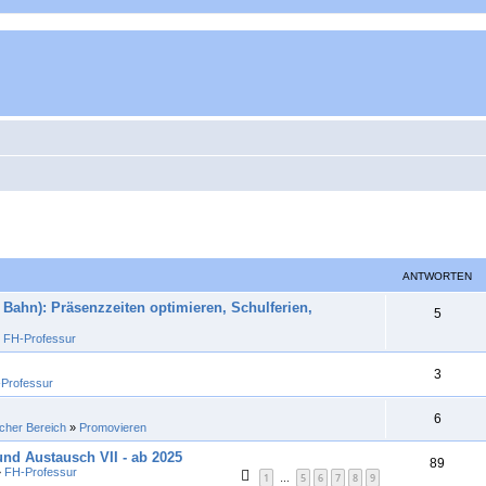
ANTWORTEN
Bahn): Präsenzzeiten optimieren, Schulferien,
A
5
»
FH-Professur
n
t
A
3
Professur
w
n
A
6
o
icher Bereich
»
Promovieren
t
n
r
nd Austausch VII - ab 2025
w
A
89
»
FH-Professur
t
1
5
6
7
8
9
…
t