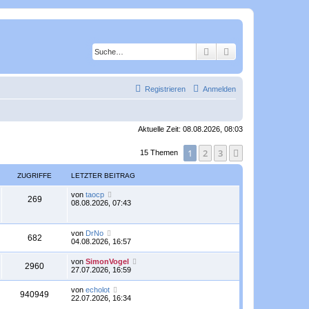
Suche
Erweiterte Suche
Registrieren
Anmelden
Aktuelle Zeit: 08.08.2026, 08:03
1
2
3
Nächste
15 Themen
ZUGRIFFE
LETZTER BEITRAG
L
von
taocp
Z
269
e
08.08.2026, 07:43
t
u
z
t
L
von
DrNo
g
e
Z
682
e
04.08.2026, 16:57
r
t
r
B
u
z
e
L
von
SimonVogel
Z
2960
t
i
e
i
27.07.2026, 16:59
g
e
t
t
r
u
r
z
f
L
von
echolot
r
B
Z
a
940949
t
e
22.07.2026, 16:34
e
g
g
e
f
t
i