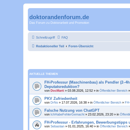
doktorandenforum.de
Das Forum zu Doktorarbeit und Promotion
Schnellzugriff
FAQ
Redaktioneller Teil
Foren-Übersicht
AKTUELLE THEMEN
FH-Professur (Maschinenbau) als Pendler (2–4h 
Deputatsreduktion?
von
DocMarti
» 03.08.2026, 12:52 » in
Öffentlicher Bereich
PKV Zufriedenheit
von
DrNo
» 17.07.2026, 16:38 » in
Öffentlicher Bereich
»
FH-
Falsche Nutzung von ChatGPT
von
IchHabeFehlerGemacht
» 23.02.2026, 23:20 » in
Öffentl
FH-Professur - Erfahrungen, Bewerbungstipps u
von
Sebastian
» 01.01.2025, 16:40 » in
Öffentlicher Bereich