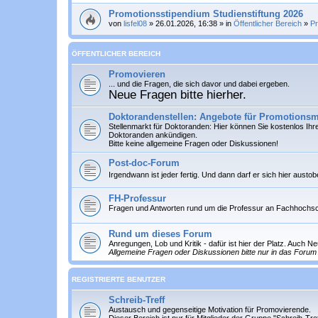
Promotionsstipendium Studienstiftung 2026
von
lisfel08
» 26.01.2026, 16:38 » in
Öffentlicher Bereich
»
P
ÖFFENTLICHER BEREICH
Promovieren
... und die Fragen, die sich davor und dabei ergeben.
Neue Fragen bitte hierher.
Doktorandenstellen: Angebote für Promotionsm
Stellenmarkt für Doktoranden: Hier können Sie
kostenlos
Ihre
Doktoranden ankündigen.
Bitte keine allgemeine Fragen oder Diskussionen!
Post-doc-Forum
Irgendwann ist jeder fertig. Und dann darf er sich hier austo
FH-Professur
Fragen und Antworten rund um die Professur an Fachhochs
Rund um dieses Forum
Anregungen, Lob und Kritik - dafür ist hier der Platz. Auch 
Allgemeine Fragen oder Diskussionen bitte nur in das Forum 
REGISTRIERTE BENUTZER
Schreib-Treff
Austausch und gegenseitige Motivation für Promovierende.