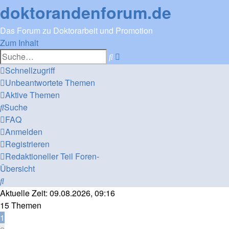
doktorandenforum.de
Das Forum zu Doktorarbeit und Promotion
Zum Inhalt
Erweiterte
Suche
Suche
Schnellzugriff
Unbeantwortete Themen
Aktive Themen
Suche
FAQ
Anmelden
Registrieren
Redaktioneller Teil
Foren-
Übersicht
Suche
Aktuelle Zeit: 09.08.2026, 09:16
15 Themen
1