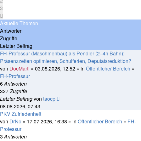
2
3
Nächste
Aktuelle Themen
Antworten
Zugriffe
Letzter Beitrag
FH-Professur (Maschinenbau) als Pendler (2–4h Bahn):
Präsenzzeiten optimieren, Schulferien, Deputatsreduktion?
von
DocMarti
» 03.08.2026, 12:52 » in
Öffentlicher Bereich
»
FH-Professur
6
Antworten
327
Zugriffe
Letzter Beitrag
von
taocp
08.08.2026, 07:43
PKV Zufriedenheit
von
DrNo
» 17.07.2026, 16:38 » in
Öffentlicher Bereich
»
FH-
Professur
3
Antworten