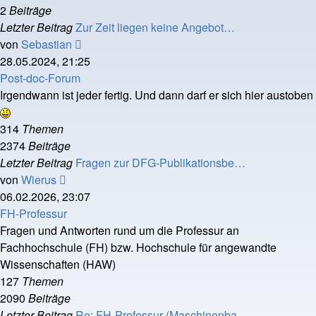
2
Beiträge
Letzter Beitrag
Zur Zeit liegen keine Angebot…
Neuester
von
Sebastian
Beitrag
28.05.2024, 21:25
Post-doc-Forum
Irgendwann ist jeder fertig. Und dann darf er sich hier austoben
314
Themen
2374
Beiträge
Letzter Beitrag
Fragen zur DFG-Publikationsbe…
Neuester
von
Wierus
Beitrag
06.02.2026, 23:07
FH-Professur
Fragen und Antworten rund um die Professur an
Fachhochschule (FH) bzw. Hochschule für angewandte
Wissenschaften (HAW)
127
Themen
2090
Beiträge
Letzter Beitrag
Re: FH-Professur (Maschinenba…