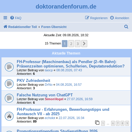
doktorandenforum.de
FAQ
Registrieren
Anmelden
S
Redaktioneller Teil
Foren-Übersicht
u
Aktuelle Zeit: 09.08.2026, 18:32
c
1
2
3
Nächste
15 Themen
h
Aktuelle Themen
e
FH-Professur (Maschinenbau) als Pendler (2–4h Bahn):
Präsenzzeiten optimieren, Schulferien, Deputatsreduktion?
Letzter Beitrag von
taocp
«
08.08.2026, 07:43
Antworten:
6
PKV Zufriedenheit
Letzter Beitrag von
DrNo
«
04.08.2026, 16:57
Antworten:
3
Falsche Nutzung von ChatGPT
Letzter Beitrag von
SimonVogel
«
27.07.2026, 16:59
Antworten:
6
FH-Professur - Erfahrungen, Bewerbungstipps und
Austausch VII - ab 2025
Letzter Beitrag von
echolot
«
22.07.2026, 16:34
Antworten:
89
1
6
7
8
9
…
Promotionsstipendium Studienstiftung 2026