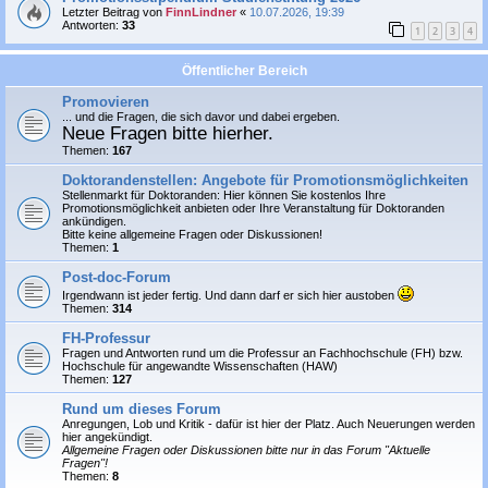
Letzter Beitrag von
FinnLindner
«
10.07.2026, 19:39
Antworten:
33
1
2
3
4
Öffentlicher Bereich
Promovieren
... und die Fragen, die sich davor und dabei ergeben.
Neue Fragen bitte hierher.
Themen:
167
Doktorandenstellen: Angebote für Promotionsmöglichkeiten
Stellenmarkt für Doktoranden: Hier können Sie
kostenlos
Ihre
Promotionsmöglichkeit anbieten oder Ihre Veranstaltung für Doktoranden
ankündigen.
Bitte keine allgemeine Fragen oder Diskussionen!
Themen:
1
Post-doc-Forum
Irgendwann ist jeder fertig. Und dann darf er sich hier austoben
Themen:
314
FH-Professur
Fragen und Antworten rund um die Professur an Fachhochschule (FH) bzw.
Hochschule für angewandte Wissenschaften (HAW)
Themen:
127
Rund um dieses Forum
Anregungen, Lob und Kritik - dafür ist hier der Platz. Auch Neuerungen werden
hier angekündigt.
Allgemeine Fragen oder Diskussionen bitte nur in das Forum "Aktuelle
Fragen"!
Themen:
8