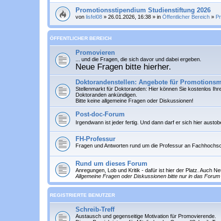
Promotionsstipendium Studienstiftung 2026
von
lisfel08
» 26.01.2026, 16:38 » in
Öffentlicher Bereich
»
P
ÖFFENTLICHER BEREICH
Promovieren
... und die Fragen, die sich davor und dabei ergeben.
Neue Fragen bitte hierher.
Doktorandenstellen: Angebote für Promotionsm
Stellenmarkt für Doktoranden: Hier können Sie
kostenlos
Ihre
Doktoranden ankündigen.
Bitte keine allgemeine Fragen oder Diskussionen!
Post-doc-Forum
Irgendwann ist jeder fertig. Und dann darf er sich hier austo
FH-Professur
Fragen und Antworten rund um die Professur an Fachhochs
Rund um dieses Forum
Anregungen, Lob und Kritik - dafür ist hier der Platz. Auch 
Allgemeine Fragen oder Diskussionen bitte nur in das Forum 
REGISTRIERTE BENUTZER
Schreib-Treff
Austausch und gegenseitige Motivation für Promovierende.