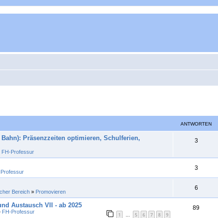
ANTWORTEN
Bahn): Präsenzzeiten optimieren, Schulferien,
A
3
»
FH-Professur
n
t
A
3
Professur
w
n
A
6
o
icher Bereich
»
Promovieren
t
n
r
nd Austausch VII - ab 2025
w
A
89
»
FH-Professur
t
1
5
6
7
8
9
t
…