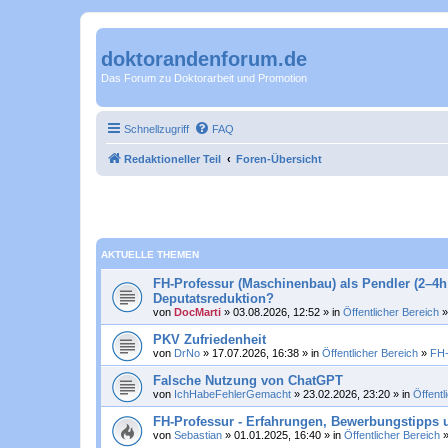
doktorandenforum.de
Das Forum zu Doktorarbeit und Promotion
Schnellzugriff
FAQ
Redaktioneller Teil
Foren-Übersicht
AKTUELLE THEMEN
FH-Professur (Maschinenbau) als Pendler (2–4h 
Deputatsreduktion?
von
DocMarti
» 03.08.2026, 12:52 » in
Öffentlicher Bereich
PKV Zufriedenheit
von
DrNo
» 17.07.2026, 16:38 » in
Öffentlicher Bereich
»
FH-
Falsche Nutzung von ChatGPT
von
IchHabeFehlerGemacht
» 23.02.2026, 23:20 » in
Öffentl
FH-Professur - Erfahrungen, Bewerbungstipps u
von
Sebastian
» 01.01.2025, 16:40 » in
Öffentlicher Bereich