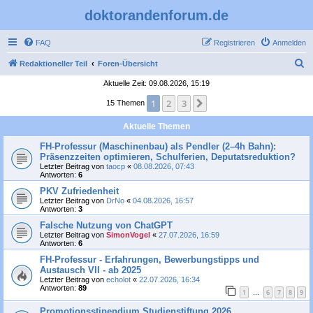
doktorandenforum.de
FAQ
Registrieren
Anmelden
S
Redaktioneller Teil
Foren-Übersicht
u
Aktuelle Zeit: 09.08.2026, 15:19
c
1
2
3
Nächste
15 Themen
h
Aktuelle Themen
e
FH-Professur (Maschinenbau) als Pendler (2–4h Bahn):
Präsenzzeiten optimieren, Schulferien, Deputatsreduktion?
Letzter Beitrag von
taocp
«
08.08.2026, 07:43
Antworten:
6
PKV Zufriedenheit
Letzter Beitrag von
DrNo
«
04.08.2026, 16:57
Antworten:
3
Falsche Nutzung von ChatGPT
Letzter Beitrag von
SimonVogel
«
27.07.2026, 16:59
Antworten:
6
FH-Professur - Erfahrungen, Bewerbungstipps und
Austausch VII - ab 2025
Letzter Beitrag von
echolot
«
22.07.2026, 16:34
Antworten:
89
1
6
7
8
9
…
Promotionsstipendium Studienstiftung 2026