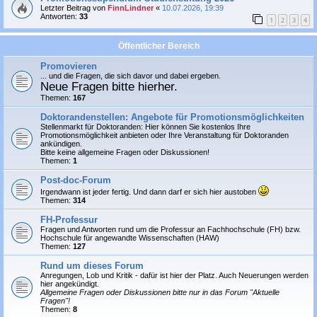
Letzter Beitrag von
FinnLindner
«
10.07.2026, 19:39
Antworten:
33
1
2
3
4
Öffentlicher Bereich
Promovieren
... und die Fragen, die sich davor und dabei ergeben.
Neue Fragen bitte hierher.
Themen:
167
Doktorandenstellen: Angebote für Promotionsmöglichkeiten
Stellenmarkt für Doktoranden: Hier können Sie
kostenlos
Ihre
Promotionsmöglichkeit anbieten oder Ihre Veranstaltung für Doktoranden
ankündigen.
Bitte keine allgemeine Fragen oder Diskussionen!
Themen:
1
Post-doc-Forum
Irgendwann ist jeder fertig. Und dann darf er sich hier austoben
Themen:
314
FH-Professur
Fragen und Antworten rund um die Professur an Fachhochschule (FH) bzw.
Hochschule für angewandte Wissenschaften (HAW)
Themen:
127
Rund um dieses Forum
Anregungen, Lob und Kritik - dafür ist hier der Platz. Auch Neuerungen werden
hier angekündigt.
Allgemeine Fragen oder Diskussionen bitte nur in das Forum "Aktuelle
Fragen"!
Themen:
8