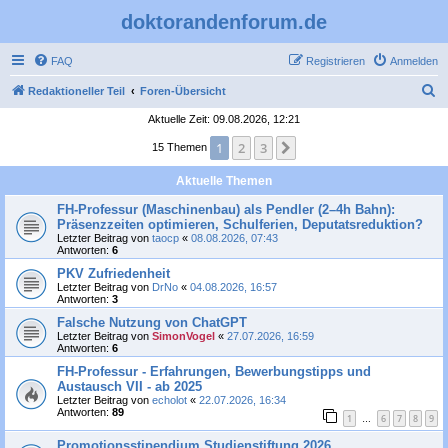
doktorandenforum.de
FAQ
Registrieren
Anmelden
S
Redaktioneller Teil
Foren-Übersicht
u
Aktuelle Zeit: 09.08.2026, 12:21
c
1
2
3
Nächste
15 Themen
h
Aktuelle Themen
e
FH-Professur (Maschinenbau) als Pendler (2–4h Bahn):
Präsenzzeiten optimieren, Schulferien, Deputatsreduktion?
Letzter Beitrag von
taocp
«
08.08.2026, 07:43
Antworten:
6
PKV Zufriedenheit
Letzter Beitrag von
DrNo
«
04.08.2026, 16:57
Antworten:
3
Falsche Nutzung von ChatGPT
Letzter Beitrag von
SimonVogel
«
27.07.2026, 16:59
Antworten:
6
FH-Professur - Erfahrungen, Bewerbungstipps und
Austausch VII - ab 2025
Letzter Beitrag von
echolot
«
22.07.2026, 16:34
Antworten:
89
1
6
7
8
9
…
Promotionsstipendium Studienstiftung 2026