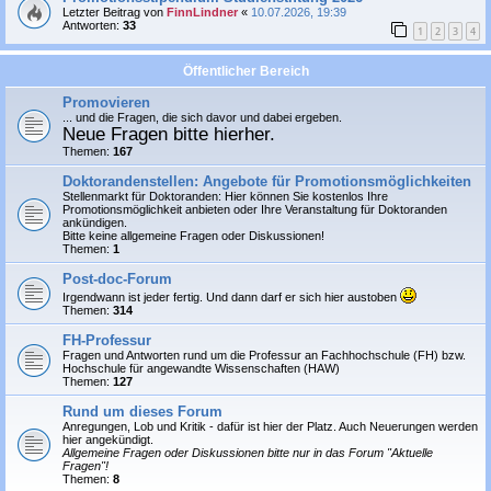
Letzter Beitrag von
FinnLindner
«
10.07.2026, 19:39
Antworten:
33
1
2
3
4
Öffentlicher Bereich
Promovieren
... und die Fragen, die sich davor und dabei ergeben.
Neue Fragen bitte hierher.
Themen:
167
Doktorandenstellen: Angebote für Promotionsmöglichkeiten
Stellenmarkt für Doktoranden: Hier können Sie
kostenlos
Ihre
Promotionsmöglichkeit anbieten oder Ihre Veranstaltung für Doktoranden
ankündigen.
Bitte keine allgemeine Fragen oder Diskussionen!
Themen:
1
Post-doc-Forum
Irgendwann ist jeder fertig. Und dann darf er sich hier austoben
Themen:
314
FH-Professur
Fragen und Antworten rund um die Professur an Fachhochschule (FH) bzw.
Hochschule für angewandte Wissenschaften (HAW)
Themen:
127
Rund um dieses Forum
Anregungen, Lob und Kritik - dafür ist hier der Platz. Auch Neuerungen werden
hier angekündigt.
Allgemeine Fragen oder Diskussionen bitte nur in das Forum "Aktuelle
Fragen"!
Themen:
8