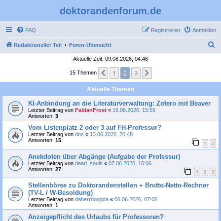
doktorandenforum.de
FAQ
Registrieren
Anmelden
S
Redaktioneller Teil
Foren-Übersicht
u
Aktuelle Zeit: 09.08.2026, 04:46
c
1
2
3
Vorherige
Nächste
15 Themen
h
Aktuelle Themen
e
KI-Anbindung an die Literaturverwaltung: Zotero mit Beaver
Letzter Beitrag von
FabianFrost
«
16.06.2026, 15:55
Antworten:
3
Vom Listenplatz 2 oder 3 auf FH-Professur?
Letzter Beitrag von
dns
«
13.06.2026, 20:48
Antworten:
15
1
2
Anekdoten über Abgänge (Aufgabe der Professur)
Letzter Beitrag von
dead_souls
«
07.06.2026, 15:06
Antworten:
27
1
2
3
Stellenbörse zu Doktorandenstellen + Brutto-Netto-Rechner
(TV-L / W-Besoldung)
Letzter Beitrag von
daherrdoggda
«
06.06.2026, 07:05
Antworten:
1
Anzeigepflicht des Urlaubs für Professoren?