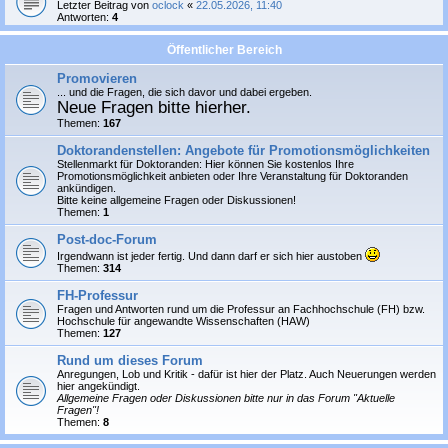
Letzter Beitrag von
oclock
«
22.05.2026, 11:40
Antworten:
4
Öffentlicher Bereich
Promovieren
... und die Fragen, die sich davor und dabei ergeben.
Neue Fragen bitte hierher.
Themen:
167
Doktorandenstellen: Angebote für Promotionsmöglichkeiten
Stellenmarkt für Doktoranden: Hier können Sie
kostenlos
Ihre
Promotionsmöglichkeit anbieten oder Ihre Veranstaltung für Doktoranden
ankündigen.
Bitte keine allgemeine Fragen oder Diskussionen!
Themen:
1
Post-doc-Forum
Irgendwann ist jeder fertig. Und dann darf er sich hier austoben
Themen:
314
FH-Professur
Fragen und Antworten rund um die Professur an Fachhochschule (FH) bzw.
Hochschule für angewandte Wissenschaften (HAW)
Themen:
127
Rund um dieses Forum
Anregungen, Lob und Kritik - dafür ist hier der Platz. Auch Neuerungen werden
hier angekündigt.
Allgemeine Fragen oder Diskussionen bitte nur in das Forum "Aktuelle
Fragen"!
Themen:
8