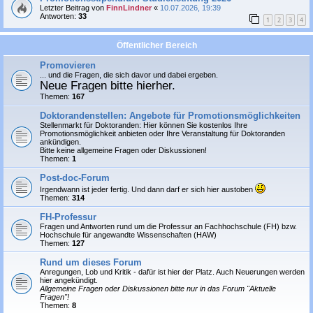
Letzter Beitrag von
FinnLindner
«
10.07.2026, 19:39
Antworten:
33
1
2
3
4
Öffentlicher Bereich
Promovieren
... und die Fragen, die sich davor und dabei ergeben.
Neue Fragen bitte hierher.
Themen:
167
Doktorandenstellen: Angebote für Promotionsmöglichkeiten
Stellenmarkt für Doktoranden: Hier können Sie
kostenlos
Ihre
Promotionsmöglichkeit anbieten oder Ihre Veranstaltung für Doktoranden
ankündigen.
Bitte keine allgemeine Fragen oder Diskussionen!
Themen:
1
Post-doc-Forum
Irgendwann ist jeder fertig. Und dann darf er sich hier austoben
Themen:
314
FH-Professur
Fragen und Antworten rund um die Professur an Fachhochschule (FH) bzw.
Hochschule für angewandte Wissenschaften (HAW)
Themen:
127
Rund um dieses Forum
Anregungen, Lob und Kritik - dafür ist hier der Platz. Auch Neuerungen werden
hier angekündigt.
Allgemeine Fragen oder Diskussionen bitte nur in das Forum "Aktuelle
Fragen"!
Themen:
8