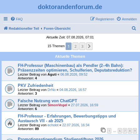
doktorandenforum.de
FAQ
Registrieren
Anmelden
S
Redaktioneller Teil
Foren-Übersicht
u
Aktuelle Zeit: 07.08.2026, 07:01
c
1
2
3
Nächste
15 Themen
h
Aktuelle Themen
e
FH-Professur (Maschinenbau) als Pendler (2–4h Bahn):
Präsenzzeiten optimieren, Schulferien, Deputatsreduktion?
Letzter Beitrag von
Aguti
«
06.08.2026, 09:52
Antworten:
4
PKV Zufriedenheit
Letzter Beitrag von
DrNo
«
04.08.2026, 16:57
Antworten:
3
Falsche Nutzung von ChatGPT
Letzter Beitrag von
SimonVogel
«
27.07.2026, 16:59
Antworten:
6
FH-Professur - Erfahrungen, Bewerbungstipps und
Austausch VII - ab 2025
Letzter Beitrag von
echolot
«
22.07.2026, 16:34
Antworten:
89
1
6
7
8
9
…
Promotionsstipendium Studienstiftung 2026