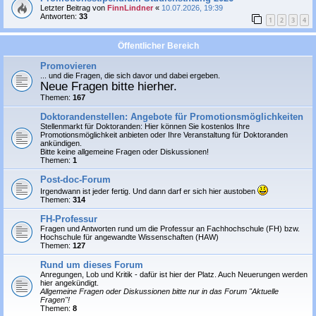
Letzter Beitrag von
FinnLindner
«
10.07.2026, 19:39
Antworten:
33
1
2
3
4
Öffentlicher Bereich
Promovieren
... und die Fragen, die sich davor und dabei ergeben.
Neue Fragen bitte hierher.
Themen:
167
Doktorandenstellen: Angebote für Promotionsmöglichkeiten
Stellenmarkt für Doktoranden: Hier können Sie
kostenlos
Ihre
Promotionsmöglichkeit anbieten oder Ihre Veranstaltung für Doktoranden
ankündigen.
Bitte keine allgemeine Fragen oder Diskussionen!
Themen:
1
Post-doc-Forum
Irgendwann ist jeder fertig. Und dann darf er sich hier austoben
Themen:
314
FH-Professur
Fragen und Antworten rund um die Professur an Fachhochschule (FH) bzw.
Hochschule für angewandte Wissenschaften (HAW)
Themen:
127
Rund um dieses Forum
Anregungen, Lob und Kritik - dafür ist hier der Platz. Auch Neuerungen werden
hier angekündigt.
Allgemeine Fragen oder Diskussionen bitte nur in das Forum "Aktuelle
Fragen"!
Themen:
8