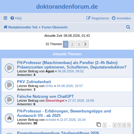
doktorandenforum.de
FAQ
Registrieren
Anmelden
S
Redaktioneller Teil
Foren-Übersicht
u
Aktuelle Zeit: 08.08.2026, 01:43
c
1
2
3
Nächste
15 Themen
h
Aktuelle Themen
e
FH-Professur (Maschinenbau) als Pendler (2–4h Bahn):
Präsenzzeiten optimieren, Schulferien, Deputatsreduktion?
Letzter Beitrag von
Aguti
«
06.08.2026, 09:52
Antworten:
4
PKV Zufriedenheit
Letzter Beitrag von
DrNo
«
04.08.2026, 16:57
Antworten:
3
Falsche Nutzung von ChatGPT
Letzter Beitrag von
SimonVogel
«
27.07.2026, 16:59
Antworten:
6
FH-Professur - Erfahrungen, Bewerbungstipps und
Austausch VII - ab 2025
Letzter Beitrag von
echolot
«
22.07.2026, 16:34
Antworten:
89
1
6
7
8
9
…
Promotionsstipendium Studienstiftung 2026