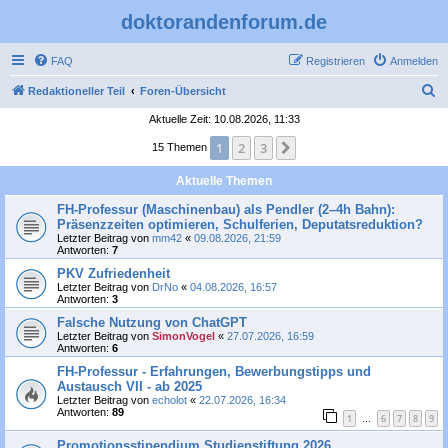
doktorandenforum.de
FAQ
Registrieren
Anmelden
S
Redaktioneller Teil
Foren-Übersicht
u
Aktuelle Zeit: 10.08.2026, 11:33
c
1
2
3
Nächste
15 Themen
h
Aktuelle Themen
e
FH-Professur (Maschinenbau) als Pendler (2–4h Bahn):
Präsenzzeiten optimieren, Schulferien, Deputatsreduktion?
Letzter Beitrag von
mm42
«
09.08.2026, 21:59
Antworten:
7
PKV Zufriedenheit
Letzter Beitrag von
DrNo
«
04.08.2026, 16:57
Antworten:
3
Falsche Nutzung von ChatGPT
Letzter Beitrag von
SimonVogel
«
27.07.2026, 16:59
Antworten:
6
FH-Professur - Erfahrungen, Bewerbungstipps und
Austausch VII - ab 2025
Letzter Beitrag von
echolot
«
22.07.2026, 16:34
Antworten:
89
1
6
7
8
9
…
Promotionsstipendium Studienstiftung 2026