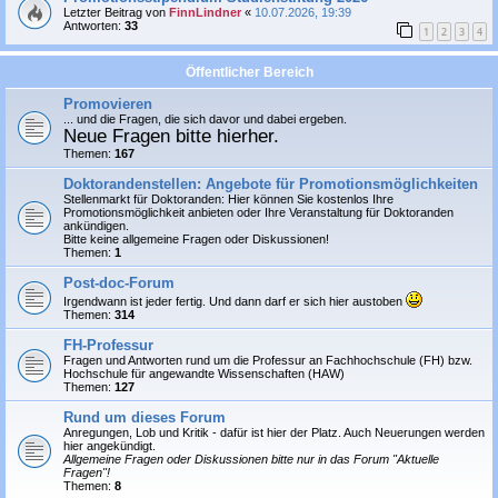
Letzter Beitrag von
FinnLindner
«
10.07.2026, 19:39
Antworten:
33
1
2
3
4
Öffentlicher Bereich
Promovieren
... und die Fragen, die sich davor und dabei ergeben.
Neue Fragen bitte hierher.
Themen:
167
Doktorandenstellen: Angebote für Promotionsmöglichkeiten
Stellenmarkt für Doktoranden: Hier können Sie
kostenlos
Ihre
Promotionsmöglichkeit anbieten oder Ihre Veranstaltung für Doktoranden
ankündigen.
Bitte keine allgemeine Fragen oder Diskussionen!
Themen:
1
Post-doc-Forum
Irgendwann ist jeder fertig. Und dann darf er sich hier austoben
Themen:
314
FH-Professur
Fragen und Antworten rund um die Professur an Fachhochschule (FH) bzw.
Hochschule für angewandte Wissenschaften (HAW)
Themen:
127
Rund um dieses Forum
Anregungen, Lob und Kritik - dafür ist hier der Platz. Auch Neuerungen werden
hier angekündigt.
Allgemeine Fragen oder Diskussionen bitte nur in das Forum "Aktuelle
Fragen"!
Themen:
8