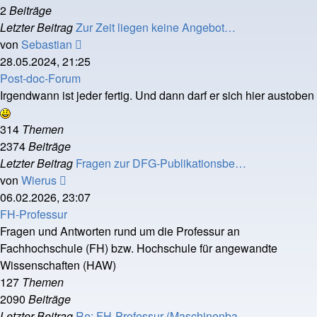
2
Beiträge
Letzter Beitrag
Zur Zeit liegen keine Angebot…
Neuester
von
Sebastian
Beitrag
28.05.2024, 21:25
Post-doc-Forum
Irgendwann ist jeder fertig. Und dann darf er sich hier austoben
314
Themen
2374
Beiträge
Letzter Beitrag
Fragen zur DFG-Publikationsbe…
Neuester
von
Wierus
Beitrag
06.02.2026, 23:07
FH-Professur
Fragen und Antworten rund um die Professur an
Fachhochschule (FH) bzw. Hochschule für angewandte
Wissenschaften (HAW)
127
Themen
2090
Beiträge
Letzter Beitrag
Re: FH-Professur (Maschinenba…