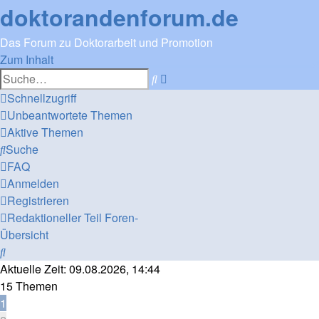
doktorandenforum.de
Das Forum zu Doktorarbeit und Promotion
Zum Inhalt
Erweiterte
Suche
Suche
Schnellzugriff
Unbeantwortete Themen
Aktive Themen
Suche
FAQ
Anmelden
Registrieren
Redaktioneller Teil
Foren-
Übersicht
Suche
Aktuelle Zeit: 09.08.2026, 14:44
15 Themen
1