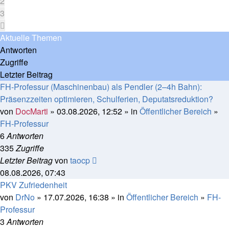
2
3
Nächste
Aktuelle Themen
Antworten
Zugriffe
Letzter Beitrag
FH-Professur (Maschinenbau) als Pendler (2–4h Bahn):
Präsenzzeiten optimieren, Schulferien, Deputatsreduktion?
von
DocMarti
» 03.08.2026, 12:52 » in
Öffentlicher Bereich
»
FH-Professur
6
Antworten
335
Zugriffe
Letzter Beitrag
von
taocp
08.08.2026, 07:43
PKV Zufriedenheit
von
DrNo
» 17.07.2026, 16:38 » in
Öffentlicher Bereich
»
FH-
Professur
3
Antworten