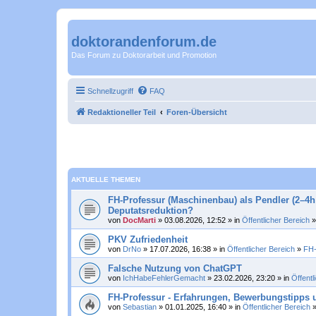
doktorandenforum.de
Das Forum zu Doktorarbeit und Promotion
Schnellzugriff
FAQ
Redaktioneller Teil
Foren-Übersicht
AKTUELLE THEMEN
FH-Professur (Maschinenbau) als Pendler (2–4h 
Deputatsreduktion?
von
DocMarti
» 03.08.2026, 12:52 » in
Öffentlicher Bereich
PKV Zufriedenheit
von
DrNo
» 17.07.2026, 16:38 » in
Öffentlicher Bereich
»
FH-
Falsche Nutzung von ChatGPT
von
IchHabeFehlerGemacht
» 23.02.2026, 23:20 » in
Öffentl
FH-Professur - Erfahrungen, Bewerbungstipps u
von
Sebastian
» 01.01.2025, 16:40 » in
Öffentlicher Bereich