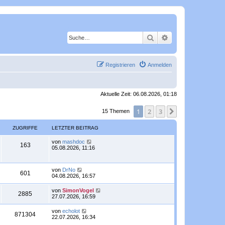
Suche
Erweiterte Suche
Registrieren
Anmelden
Aktuelle Zeit: 06.08.2026, 01:18
1
2
3
Nächste
15 Themen
ZUGRIFFE
LETZTER BEITRAG
L
von
mashdoc
Z
163
e
05.08.2026, 11:16
t
u
z
t
L
von
DrNo
g
e
Z
601
e
04.08.2026, 16:57
r
t
r
B
u
z
e
L
von
SimonVogel
Z
2885
t
i
e
i
27.07.2026, 16:59
g
e
t
t
r
u
r
z
f
L
von
echolot
r
B
Z
a
871304
t
e
22.07.2026, 16:34
e
g
g
e
f
t
i