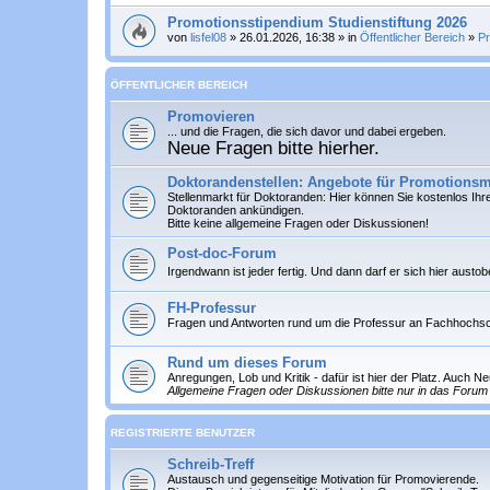
Promotionsstipendium Studienstiftung 2026
von
lisfel08
» 26.01.2026, 16:38 » in
Öffentlicher Bereich
»
P
ÖFFENTLICHER BEREICH
Promovieren
... und die Fragen, die sich davor und dabei ergeben.
Neue Fragen bitte hierher.
Doktorandenstellen: Angebote für Promotionsm
Stellenmarkt für Doktoranden: Hier können Sie
kostenlos
Ihre
Doktoranden ankündigen.
Bitte keine allgemeine Fragen oder Diskussionen!
Post-doc-Forum
Irgendwann ist jeder fertig. Und dann darf er sich hier austo
FH-Professur
Fragen und Antworten rund um die Professur an Fachhochs
Rund um dieses Forum
Anregungen, Lob und Kritik - dafür ist hier der Platz. Auch 
Allgemeine Fragen oder Diskussionen bitte nur in das Forum 
REGISTRIERTE BENUTZER
Schreib-Treff
Austausch und gegenseitige Motivation für Promovierende.