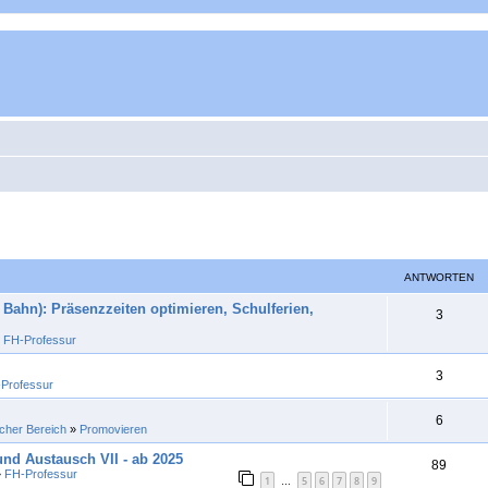
ANTWORTEN
Bahn): Präsenzzeiten optimieren, Schulferien,
A
3
»
FH-Professur
n
t
A
3
Professur
w
n
A
6
o
icher Bereich
»
Promovieren
t
n
r
nd Austausch VII - ab 2025
w
A
89
»
FH-Professur
t
1
5
6
7
8
9
t
…