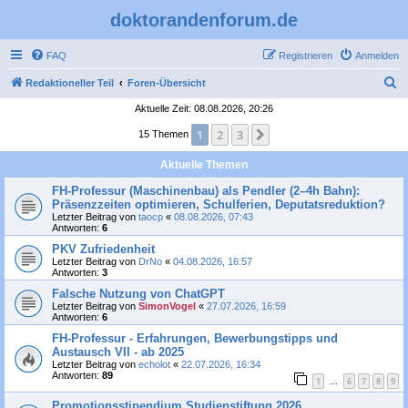
doktorandenforum.de
FAQ
Registrieren
Anmelden
S
Redaktioneller Teil
Foren-Übersicht
u
Aktuelle Zeit: 08.08.2026, 20:26
c
1
2
3
Nächste
15 Themen
h
Aktuelle Themen
e
FH-Professur (Maschinenbau) als Pendler (2–4h Bahn):
Präsenzzeiten optimieren, Schulferien, Deputatsreduktion?
Letzter Beitrag von
taocp
«
08.08.2026, 07:43
Antworten:
6
PKV Zufriedenheit
Letzter Beitrag von
DrNo
«
04.08.2026, 16:57
Antworten:
3
Falsche Nutzung von ChatGPT
Letzter Beitrag von
SimonVogel
«
27.07.2026, 16:59
Antworten:
6
FH-Professur - Erfahrungen, Bewerbungstipps und
Austausch VII - ab 2025
Letzter Beitrag von
echolot
«
22.07.2026, 16:34
Antworten:
89
1
6
7
8
9
…
Promotionsstipendium Studienstiftung 2026