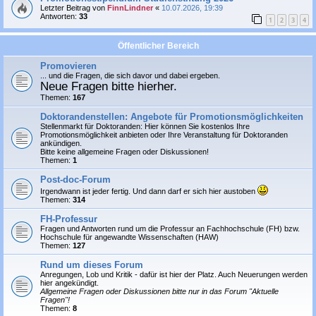
Letzter Beitrag von
FinnLindner
«
10.07.2026, 19:39
Antworten:
33
1
2
3
4
Öffentlicher Bereich
Promovieren
... und die Fragen, die sich davor und dabei ergeben.
Neue Fragen bitte hierher.
Themen:
167
Doktorandenstellen: Angebote für Promotionsmöglichkeiten
Stellenmarkt für Doktoranden: Hier können Sie
kostenlos
Ihre
Promotionsmöglichkeit anbieten oder Ihre Veranstaltung für Doktoranden
ankündigen.
Bitte keine allgemeine Fragen oder Diskussionen!
Themen:
1
Post-doc-Forum
Irgendwann ist jeder fertig. Und dann darf er sich hier austoben
Themen:
314
FH-Professur
Fragen und Antworten rund um die Professur an Fachhochschule (FH) bzw.
Hochschule für angewandte Wissenschaften (HAW)
Themen:
127
Rund um dieses Forum
Anregungen, Lob und Kritik - dafür ist hier der Platz. Auch Neuerungen werden
hier angekündigt.
Allgemeine Fragen oder Diskussionen bitte nur in das Forum "Aktuelle
Fragen"!
Themen:
8