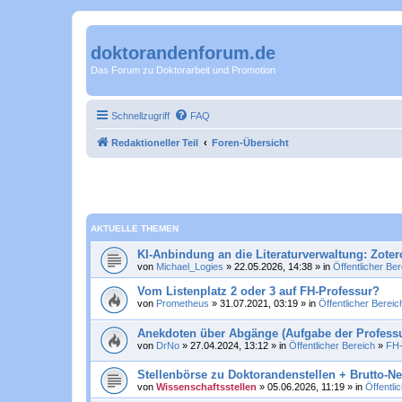
doktorandenforum.de
Das Forum zu Doktorarbeit und Promotion
Schnellzugriff
FAQ
Redaktioneller Teil
Foren-Übersicht
AKTUELLE THEMEN
KI-Anbindung an die Literaturverwaltung: Zoter
von
Michael_Logies
» 22.05.2026, 14:38 » in
Öffentlicher Ber
Vom Listenplatz 2 oder 3 auf FH-Professur?
von
Prometheus
» 31.07.2021, 03:19 » in
Öffentlicher Bereic
Anekdoten über Abgänge (Aufgabe der Professu
von
DrNo
» 27.04.2024, 13:12 » in
Öffentlicher Bereich
»
FH-
Stellenbörse zu Doktorandenstellen + Brutto-N
von
Wissenschaftsstellen
» 05.06.2026, 11:19 » in
Öffentli