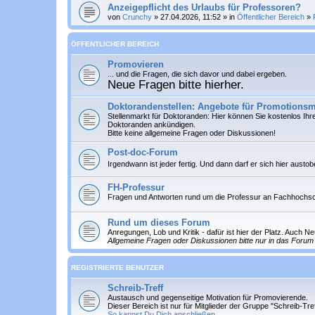
Anzeigepflicht des Urlaubs für Professoren?
von
Crunchy
» 27.04.2026, 11:52 » in
Öffentlicher Bereich
»
ÖFFENTLICHER BEREICH
Promovieren
... und die Fragen, die sich davor und dabei ergeben.
Neue Fragen bitte hierher.
Doktorandenstellen: Angebote für Promotionsm
Stellenmarkt für Doktoranden: Hier können Sie
kostenlos
Ihre
Doktoranden ankündigen.
Bitte keine allgemeine Fragen oder Diskussionen!
Post-doc-Forum
Irgendwann ist jeder fertig. Und dann darf er sich hier austo
FH-Professur
Fragen und Antworten rund um die Professur an Fachhochs
Rund um dieses Forum
Anregungen, Lob und Kritik - dafür ist hier der Platz. Auch 
Allgemeine Fragen oder Diskussionen bitte nur in das Forum 
REGISTRIERTE BENUTZER
Schreib-Treff
Austausch und gegenseitige Motivation für Promovierende.
Dieser Bereich ist nur für Mitglieder der Gruppe "Schreib-Tre
So kannst Du Dich anschließen...