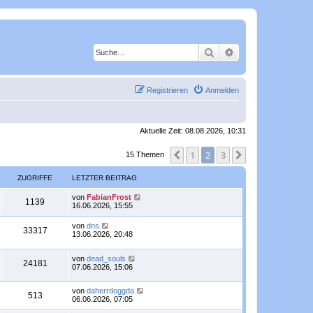
Suche
Erweiterte Suche
Registrieren
Anmelden
Aktuelle Zeit: 08.08.2026, 10:31
1
2
3
Vorherige
Nächste
15 Themen
ZUGRIFFE
LETZTER BEITRAG
L
von
FabianFrost
Z
1139
e
16.06.2026, 15:55
t
u
z
L
von
dns
Z
33317
t
e
13.06.2026, 20:48
g
e
t
r
u
z
r
B
L
von
dead_souls
t
Z
24181
e
g
e
07.06.2026, 15:06
e
i
i
t
r
u
t
z
r
B
r
L
von
daherrdoggda
t
f
e
Z
513
a
g
e
06.06.2026, 07:05
e
i
i
g
t
r
t
f