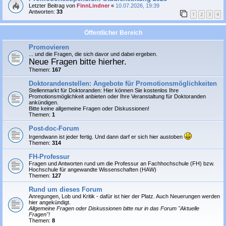
Letzter Beitrag von
FinnLindner
«
10.07.2026, 19:39
Antworten:
33
1
2
3
4
Öffentlicher Bereich
Promovieren
... und die Fragen, die sich davor und dabei ergeben.
Neue Fragen bitte hierher.
Themen:
167
Doktorandenstellen: Angebote für Promotionsmöglichkeiten
Stellenmarkt für Doktoranden: Hier können Sie
kostenlos
Ihre
Promotionsmöglichkeit anbieten oder Ihre Veranstaltung für Doktoranden
ankündigen.
Bitte keine allgemeine Fragen oder Diskussionen!
Themen:
1
Post-doc-Forum
Irgendwann ist jeder fertig. Und dann darf er sich hier austoben
Themen:
314
FH-Professur
Fragen und Antworten rund um die Professur an Fachhochschule (FH) bzw.
Hochschule für angewandte Wissenschaften (HAW)
Themen:
127
Rund um dieses Forum
Anregungen, Lob und Kritik - dafür ist hier der Platz. Auch Neuerungen werden
hier angekündigt.
Allgemeine Fragen oder Diskussionen bitte nur in das Forum "Aktuelle
Fragen"!
Themen:
8