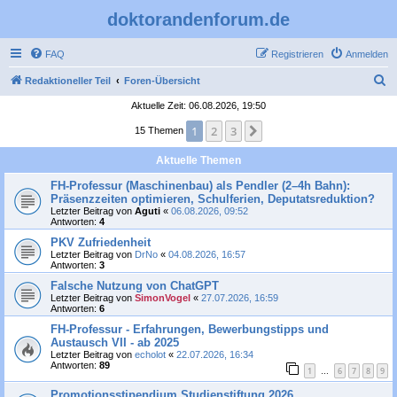
doktorandenforum.de
FAQ
Registrieren
Anmelden
S
Redaktioneller Teil
Foren-Übersicht
u
Aktuelle Zeit: 06.08.2026, 19:50
c
1
2
3
Nächste
15 Themen
h
Aktuelle Themen
e
FH-Professur (Maschinenbau) als Pendler (2–4h Bahn):
Präsenzzeiten optimieren, Schulferien, Deputatsreduktion?
Letzter Beitrag von
Aguti
«
06.08.2026, 09:52
Antworten:
4
PKV Zufriedenheit
Letzter Beitrag von
DrNo
«
04.08.2026, 16:57
Antworten:
3
Falsche Nutzung von ChatGPT
Letzter Beitrag von
SimonVogel
«
27.07.2026, 16:59
Antworten:
6
FH-Professur - Erfahrungen, Bewerbungstipps und
Austausch VII - ab 2025
Letzter Beitrag von
echolot
«
22.07.2026, 16:34
Antworten:
89
1
6
7
8
9
…
Promotionsstipendium Studienstiftung 2026