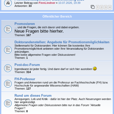
Letzter Beitrag von
FinnLindner
«
10.07.2026, 19:39
Antworten:
33
1
2
3
4
Öffentlicher Bereich
Promovieren
... und die Fragen, die sich davor und dabei ergeben.
Neue Fragen bitte hierher.
Themen:
167
Doktorandenstellen: Angebote für Promotionsmöglichkeiten
Stellenmarkt für Doktoranden: Hier können Sie
kostenlos
Ihre
Promotionsmöglichkeit anbieten oder Ihre Veranstaltung für Doktoranden
ankündigen.
Bitte keine allgemeine Fragen oder Diskussionen!
Themen:
1
Post-doc-Forum
Irgendwann ist jeder fertig. Und dann darf er sich hier austoben
Themen:
314
FH-Professur
Fragen und Antworten rund um die Professur an Fachhochschule (FH) bzw.
Hochschule für angewandte Wissenschaften (HAW)
Themen:
127
Rund um dieses Forum
Anregungen, Lob und Kritik - dafür ist hier der Platz. Auch Neuerungen werden
hier angekündigt.
Allgemeine Fragen oder Diskussionen bitte nur in das Forum "Aktuelle
Fragen"!
Themen:
8