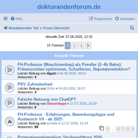
doktorandenforum.de
FAQ
Registrieren
Anmelden
S
Redaktioneller Teil
Foren-Übersicht
u
Aktuelle Zeit: 07.08.2026, 12:33
c
1
2
3
Nächste
15 Themen
h
Aktuelle Themen
e
FH-Professur (Maschinenbau) als Pendler (2–4h Bahn):
Präsenzzeiten optimieren, Schulferien, Deputatsreduktion?
Letzter Beitrag von
Aguti
«
06.08.2026, 09:52
Antworten:
4
PKV Zufriedenheit
Letzter Beitrag von
DrNo
«
04.08.2026, 16:57
Antworten:
3
Falsche Nutzung von ChatGPT
Letzter Beitrag von
SimonVogel
«
27.07.2026, 16:59
Antworten:
6
FH-Professur - Erfahrungen, Bewerbungstipps und
Austausch VII - ab 2025
Letzter Beitrag von
echolot
«
22.07.2026, 16:34
Antworten:
89
1
6
7
8
9
…
Promotionsstipendium Studienstiftung 2026