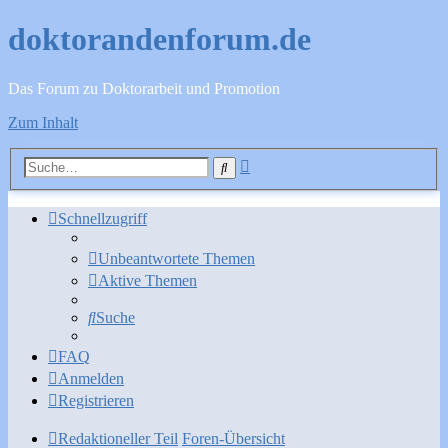
doktorandenforum.de
Das Forum zu Doktorarbeit und Promotion
Zum Inhalt
Erweiterte
Suche
Suche
Schnellzugriff
Unbeantwortete Themen
Aktive Themen
Suche
FAQ
Anmelden
Registrieren
Redaktioneller Teil
Foren-Übersicht