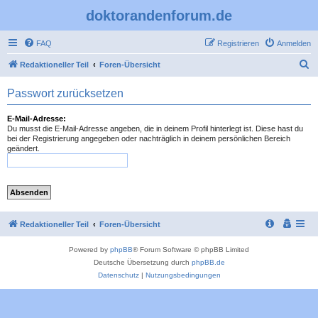
doktorandenforum.de
FAQ
Registrieren
Anmelden
S
Redaktioneller Teil
Foren-Übersicht
u
Passwort zurücksetzen
c
h
E-Mail-Adresse:
Du musst die E-Mail-Adresse angeben, die in deinem Profil hinterlegt ist. Diese hast du
e
bei der Registrierung angegeben oder nachträglich in deinem persönlichen Bereich
geändert.
Redaktioneller Teil
Foren-Übersicht
Powered by
phpBB
® Forum Software © phpBB Limited
Deutsche Übersetzung durch
phpBB.de
Datenschutz
|
Nutzungsbedingungen