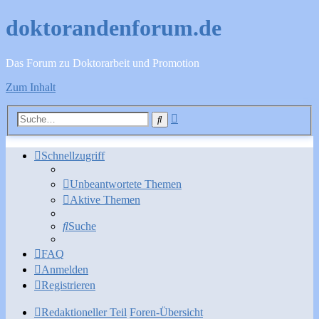
doktorandenforum.de
Das Forum zu Doktorarbeit und Promotion
Zum Inhalt
Erweiterte
Suche
Suche
Schnellzugriff
Unbeantwortete Themen
Aktive Themen
Suche
FAQ
Anmelden
Registrieren
Redaktioneller Teil
Foren-Übersicht