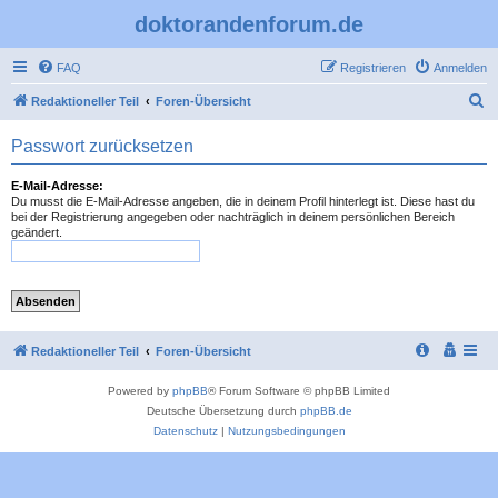
doktorandenforum.de
FAQ
Registrieren
Anmelden
S
Redaktioneller Teil
Foren-Übersicht
u
Passwort zurücksetzen
c
h
E-Mail-Adresse:
Du musst die E-Mail-Adresse angeben, die in deinem Profil hinterlegt ist. Diese hast du
e
bei der Registrierung angegeben oder nachträglich in deinem persönlichen Bereich
geändert.
Redaktioneller Teil
Foren-Übersicht
Powered by
phpBB
® Forum Software © phpBB Limited
Deutsche Übersetzung durch
phpBB.de
Datenschutz
|
Nutzungsbedingungen