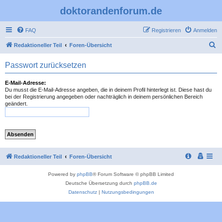
doktorandenforum.de
FAQ
Registrieren
Anmelden
S
Redaktioneller Teil
Foren-Übersicht
u
Passwort zurücksetzen
c
h
E-Mail-Adresse:
Du musst die E-Mail-Adresse angeben, die in deinem Profil hinterlegt ist. Diese hast du
e
bei der Registrierung angegeben oder nachträglich in deinem persönlichen Bereich
geändert.
Redaktioneller Teil
Foren-Übersicht
Powered by
phpBB
® Forum Software © phpBB Limited
Deutsche Übersetzung durch
phpBB.de
Datenschutz
|
Nutzungsbedingungen