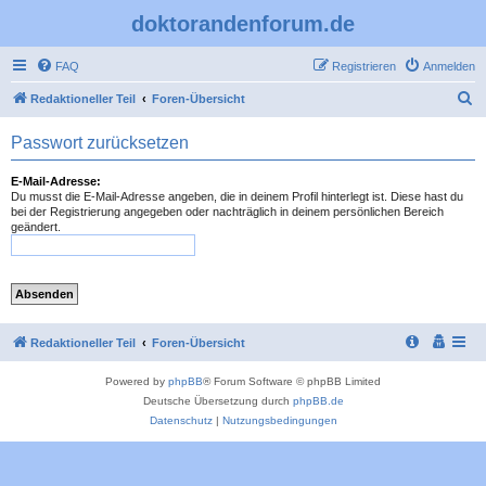
doktorandenforum.de
FAQ
Registrieren
Anmelden
S
Redaktioneller Teil
Foren-Übersicht
u
Passwort zurücksetzen
c
h
E-Mail-Adresse:
Du musst die E-Mail-Adresse angeben, die in deinem Profil hinterlegt ist. Diese hast du
e
bei der Registrierung angegeben oder nachträglich in deinem persönlichen Bereich
geändert.
Redaktioneller Teil
Foren-Übersicht
Powered by
phpBB
® Forum Software © phpBB Limited
Deutsche Übersetzung durch
phpBB.de
Datenschutz
|
Nutzungsbedingungen