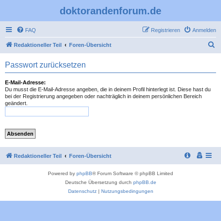
doktorandenforum.de
FAQ
Registrieren
Anmelden
S
Redaktioneller Teil
Foren-Übersicht
u
Passwort zurücksetzen
c
h
E-Mail-Adresse:
Du musst die E-Mail-Adresse angeben, die in deinem Profil hinterlegt ist. Diese hast du
e
bei der Registrierung angegeben oder nachträglich in deinem persönlichen Bereich
geändert.
Redaktioneller Teil
Foren-Übersicht
Powered by
phpBB
® Forum Software © phpBB Limited
Deutsche Übersetzung durch
phpBB.de
Datenschutz
|
Nutzungsbedingungen