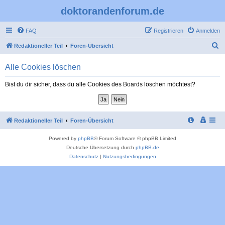
doktorandenforum.de
FAQ
Registrieren
Anmelden
S
Redaktioneller Teil
Foren-Übersicht
u
Alle Cookies löschen
c
h
Bist du dir sicher, dass du alle Cookies des Boards löschen möchtest?
e
Redaktioneller Teil
Foren-Übersicht
Powered by
phpBB
® Forum Software © phpBB Limited
Deutsche Übersetzung durch
phpBB.de
Datenschutz
|
Nutzungsbedingungen