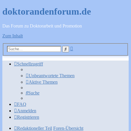
doktorandenforum.de
Das Forum zu Doktorarbeit und Promotion
Zum Inhalt
Erweiterte
Suche
Suche
Schnellzugriff
Unbeantwortete Themen
Aktive Themen
Suche
FAQ
Anmelden
Registrieren
Redaktioneller Teil
Foren-Übersicht