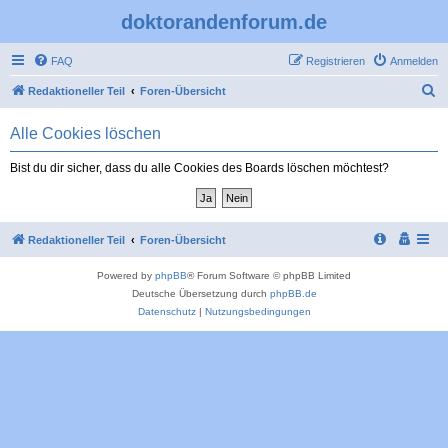
doktorandenforum.de
FAQ
Registrieren
Anmelden
S
Redaktioneller Teil
Foren-Übersicht
u
Alle Cookies löschen
c
h
Bist du dir sicher, dass du alle Cookies des Boards löschen möchtest?
e
Redaktioneller Teil
Foren-Übersicht
Powered by
phpBB
® Forum Software © phpBB Limited
Deutsche Übersetzung durch
phpBB.de
Datenschutz
|
Nutzungsbedingungen