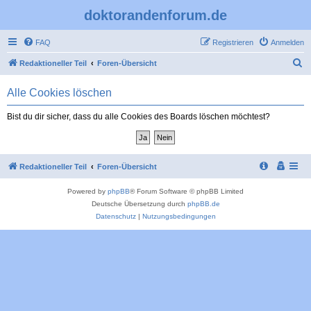
doktorandenforum.de
FAQ
Registrieren
Anmelden
S
Redaktioneller Teil
Foren-Übersicht
u
Alle Cookies löschen
c
h
Bist du dir sicher, dass du alle Cookies des Boards löschen möchtest?
e
Redaktioneller Teil
Foren-Übersicht
Powered by
phpBB
® Forum Software © phpBB Limited
Deutsche Übersetzung durch
phpBB.de
Datenschutz
|
Nutzungsbedingungen