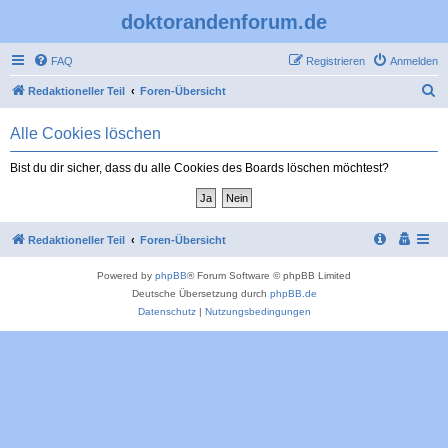
doktorandenforum.de
FAQ
Registrieren
Anmelden
S
Redaktioneller Teil
Foren-Übersicht
u
Alle Cookies löschen
c
h
Bist du dir sicher, dass du alle Cookies des Boards löschen möchtest?
e
Redaktioneller Teil
Foren-Übersicht
Powered by
phpBB
® Forum Software © phpBB Limited
Deutsche Übersetzung durch
phpBB.de
Datenschutz
|
Nutzungsbedingungen