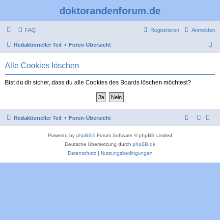
doktorandenforum.de
FAQ
Registrieren
Anmelden
S
Redaktioneller Teil
Foren-Übersicht
u
Alle Cookies löschen
c
h
Bist du dir sicher, dass du alle Cookies des Boards löschen möchtest?
e
Redaktioneller Teil
Foren-Übersicht
Powered by
phpBB
® Forum Software © phpBB Limited
Deutsche Übersetzung durch
phpBB.de
Datenschutz
|
Nutzungsbedingungen