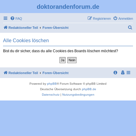
doktorandenforum.de
FAQ
Registrieren
Anmelden
S
Redaktioneller Teil
Foren-Übersicht
u
Alle Cookies löschen
c
h
Bist du dir sicher, dass du alle Cookies des Boards löschen möchtest?
e
Redaktioneller Teil
Foren-Übersicht
Powered by
phpBB
® Forum Software © phpBB Limited
Deutsche Übersetzung durch
phpBB.de
Datenschutz
|
Nutzungsbedingungen