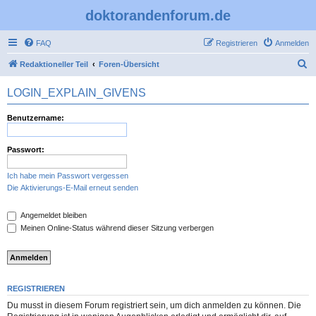
doktorandenforum.de
FAQ
Registrieren
Anmelden
S
Redaktioneller Teil
Foren-Übersicht
u
LOGIN_EXPLAIN_GIVENS
c
h
Benutzername:
e
Passwort:
Ich habe mein Passwort vergessen
Die Aktivierungs-E-Mail erneut senden
Angemeldet bleiben
Meinen Online-Status während dieser Sitzung verbergen
REGISTRIEREN
Du musst in diesem Forum registriert sein, um dich anmelden zu können. Die