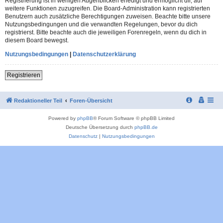
Registrierung ist in wenigen Augenblicken erledigt und ermöglicht dir, auf
weitere Funktionen zuzugreifen. Die Board-Administration kann registrierten
Benutzern auch zusätzliche Berechtigungen zuweisen. Beachte bitte unsere
Nutzungsbedingungen und die verwandten Regelungen, bevor du dich
registrierst. Bitte beachte auch die jeweiligen Forenregeln, wenn du dich in
diesem Board bewegst.
Nutzungsbedingungen
|
Datenschutzerklärung
Registrieren
Redaktioneller Teil
Foren-Übersicht
Powered by
phpBB
® Forum Software © phpBB Limited
Deutsche Übersetzung durch
phpBB.de
Datenschutz
|
Nutzungsbedingungen