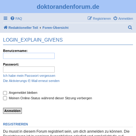
doktorandenforum.de
FAQ
Registrieren
Anmelden
S
Redaktioneller Teil
Foren-Übersicht
u
LOGIN_EXPLAIN_GIVENS
c
h
Benutzername:
e
Passwort:
Ich habe mein Passwort vergessen
Die Aktivierungs-E-Mail erneut senden
Angemeldet bleiben
Meinen Online-Status während dieser Sitzung verbergen
REGISTRIEREN
Du musst in diesem Forum registriert sein, um dich anmelden zu können. Die