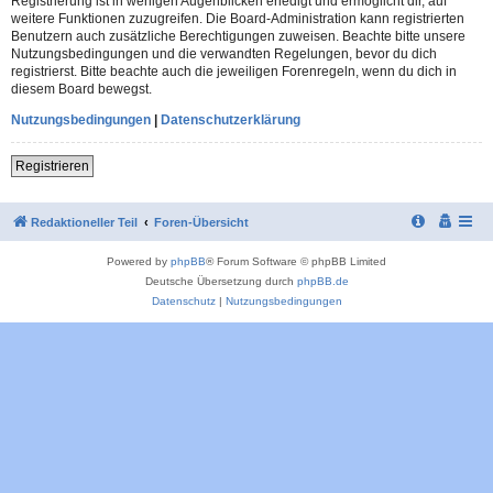
Registrierung ist in wenigen Augenblicken erledigt und ermöglicht dir, auf
weitere Funktionen zuzugreifen. Die Board-Administration kann registrierten
Benutzern auch zusätzliche Berechtigungen zuweisen. Beachte bitte unsere
Nutzungsbedingungen und die verwandten Regelungen, bevor du dich
registrierst. Bitte beachte auch die jeweiligen Forenregeln, wenn du dich in
diesem Board bewegst.
Nutzungsbedingungen
|
Datenschutzerklärung
Registrieren
Redaktioneller Teil
Foren-Übersicht
Powered by
phpBB
® Forum Software © phpBB Limited
Deutsche Übersetzung durch
phpBB.de
Datenschutz
|
Nutzungsbedingungen